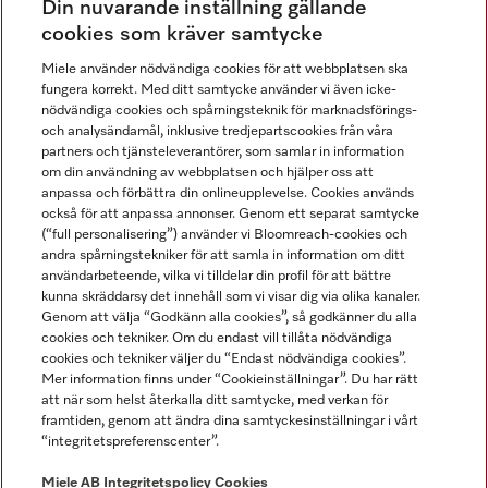
Din nuvarande inställning gällande
Gå med i vår gemenskap
cookies som kräver samtycke
Miele använder nödvändiga cookies för att webbplatsen ska
fungera korrekt. Med ditt samtycke använder vi även icke-
nödvändiga cookies och spårningsteknik för marknadsförings-
och analysändamål, inklusive tredjepartscookies från våra
partners och tjänsteleverantörer, som samlar in information
om din användning av webbplatsen och hjälper oss att
anpassa och förbättra din onlineupplevelse. Cookies används
Miele på LinkedIn
Miele på Facebook
Miele på Instagram
Miele på Youtube
också för att anpassa annonser. Genom ett separat samtycke
(“full personalisering”) använder vi Bloomreach-cookies och
andra spårningstekniker för att samla in information om ditt
användarbeteende, vilka vi tilldelar din profil för att bättre
kunna skräddarsy det innehåll som vi visar dig via olika kanaler.
Genom att välja “Godkänn alla cookies”, så godkänner du alla
Miele AB
cookies och tekniker. Om du endast vill tillåta nödvändiga
cookies och tekniker väljer du “Endast nödvändiga cookies”.
Allmänna villkor
Mer information finns under “Cookieinställningar”. Du har rätt
Integritetspolicy
att när som helst återkalla ditt samtycke, med verkan för
Användarvillkor
framtiden, genom att ändra dina samtyckesinställningar i vårt
“integritetspreferenscenter”.
Miele tillgänglighetsförklaring
Lagen om digitala tjänster
Miele AB
Integritetspolicy
Cookies