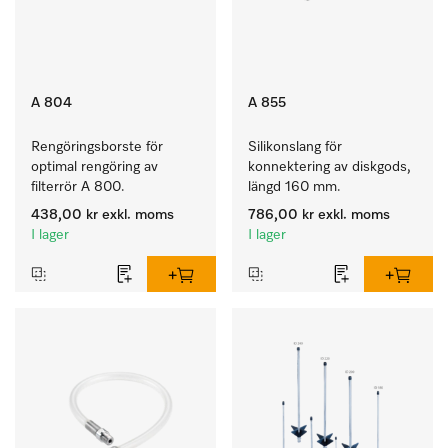
A 804
A 855
Rengöringsborste för 
Silikonslang för 
optimal rengöring av 
konnektering av diskgods, 
filterrör A 800.
längd 160 mm.
438,00 kr
exkl. moms
786,00 kr
exkl. moms
I lager
I lager