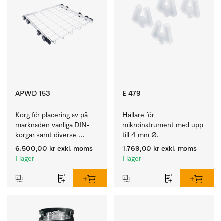
APWD 153
E 479
Korg för placering av på 
Hållare för 
marknaden vanliga DIN-
mikroinstrument med upp 
korgar samt diverse 
till 4 mm Ø.
tillbehör.
6.500,00 kr
exkl. moms
1.769,00 kr
exkl. moms
I lager
I lager