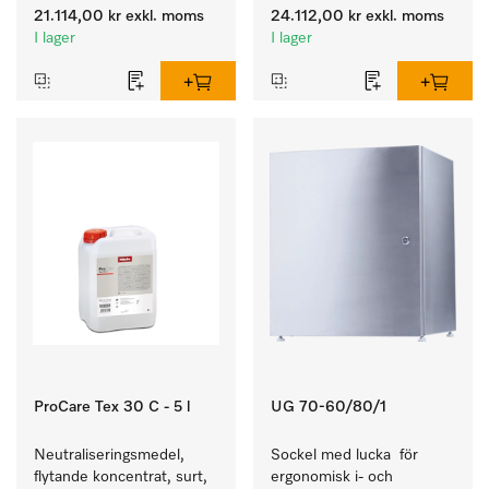
evakueringskanal behövs.
programtid på 79 min, 
21.114,00 kr
exkl. moms
24.112,00 kr
exkl. moms
enkel uppställning.
I lager
I lager
ProCare Tex 30 C - 5 l
UG 70-60/80/1
Neutraliseringsmedel, 
Sockel med lucka  för 
flytande koncentrat, surt, 
ergonomisk i- och 