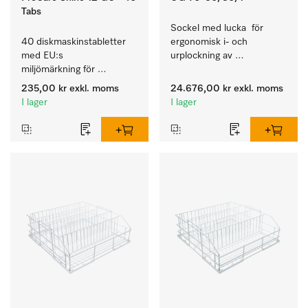
Tabs
Sockel med lucka  för 
40 diskmaskinstabletter 
ergonomisk i- och 
med EU:s 
urplockning av 
miljömärkning för 
diskmaskinen – höjd 70 
rengöring av mycket 
cm.
235,00 kr
exkl. moms
24.676,00 kr
exkl. moms
smutsigt porslin, bestick 
I lager
I lager
och glas.