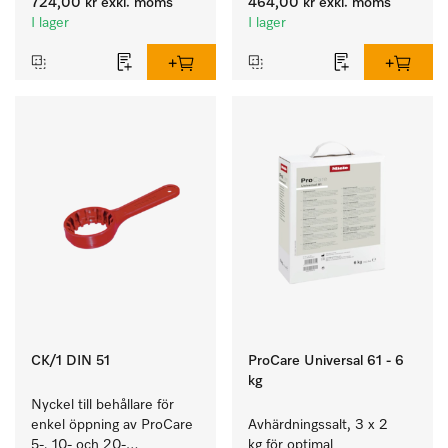
724,00 kr
exkl. moms
464,00 kr
exkl. moms
och glas.
smutsigt porslin, bestick 
I lager
I lager
och glas.
CK/1 DIN 51
ProCare Universal 61 - 6
kg
Nyckel till behållare för 
enkel öppning av ProCare 
Avhärdningssalt, 3 x 2 
5-, 10- och 20-
kg för optimal 