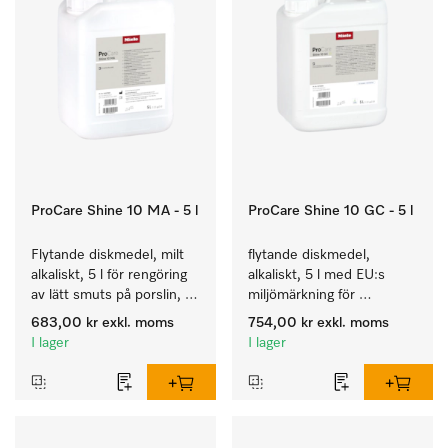
ProCare Shine 10 MA - 5 l
ProCare Shine 10 GC - 5 l
Flytande diskmedel, milt 
flytande diskmedel, 
alkaliskt, 5 l för rengöring 
alkaliskt, 5 l med EU:s 
av lätt smuts på porslin, 
miljömärkning för 
bestick och glas.
rengöring av vardaglig 
683,00 kr
exkl. moms
754,00 kr
exkl. moms
smuts på porslin, bestick 
I lager
I lager
och glas.