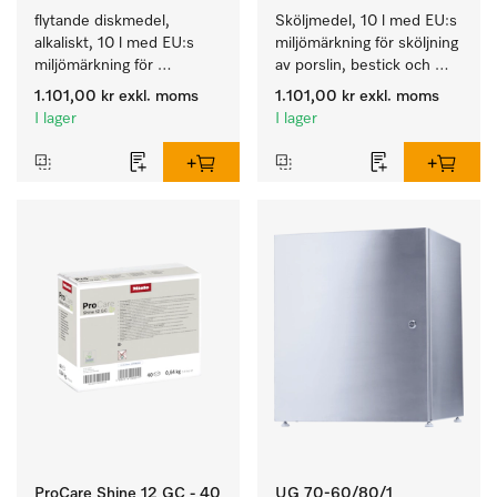
flytande diskmedel, 
Sköljmedel, 10 l med EU:s 
alkaliskt, 10 l med EU:s 
miljömärkning för sköljning 
miljömärkning för 
av porslin, bestick och 
rengöring av vardaglig 
glas.
1.101,00 kr
exkl. moms
1.101,00 kr
exkl. moms
smuts på porslin, bestick 
I lager
I lager
och glas.
ProCare Shine 12 GC - 40
UG 70-60/80/1