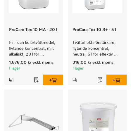
ProCare Tex 10 MA - 20 l
ProCare Tex 10 B+ - 5 l
Fin- och kulörtvättmedel, 
Tvätteffektsförstärkare, 
flytande koncentrat, milt 
flytande koncentrat, 
alkaliskt, 20 l för 
neutral, 5 l för effektiv 
rengöring av kulörtvätt 
borttagning av fettbaserad 
1.876,00 kr
exkl. moms
316,00 kr
exkl. moms
och ömtåliga textilier.
smuts.
I lager
I lager