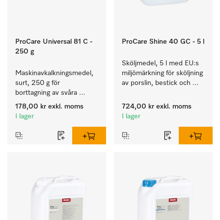
ProCare Universal 81 C -
ProCare Shine 40 GC - 5 l
250 g
Sköljmedel, 5 l med EU:s 
Maskinavkalkningsmedel, 
miljömärkning för sköljning 
surt, 250 g för 
av porslin, bestick och 
borttagning av svåra 
glas.
kalkavlagringar.
178,00 kr
exkl. moms
724,00 kr
exkl. moms
I lager
I lager