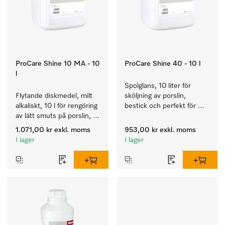
ProCare Shine 10 MA - 10
ProCare Shine 40 - 10 l
l
Spolglans, 10 liter för 
Flytande diskmedel, milt 
sköljning av porslin, 
alkaliskt, 10 l för rengöring 
bestick och perfekt för 
av lätt smuts på porslin, 
glas.
bestick och glas.
1.071,00 kr
exkl. moms
953,00 kr
exkl. moms
I lager
I lager