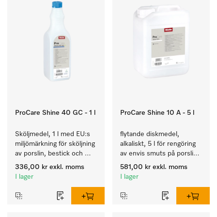
ProCare Shine 40 GC - 1 l
ProCare Shine 10 A - 5 l
Sköljmedel, 1 l med EU:s 
flytande diskmedel, 
miljömärkning för sköljning 
alkaliskt, 5 l för rengöring 
av porslin, bestick och 
av envis smuts på porslin, 
glas.
bestick och glas.
336,00 kr
exkl. moms
581,00 kr
exkl. moms
I lager
I lager