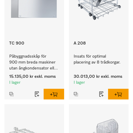
TC 900
A 208
Påbyggnadsskåp för 
Insats för optimal 
900 mm breda maskiner 
placering av 8 trådkorgar.
utan ångkondensator eller 
torkaggregat. 
15.135,00 kr
exkl. moms
30.013,00 kr
exkl. moms
I lager
I lager