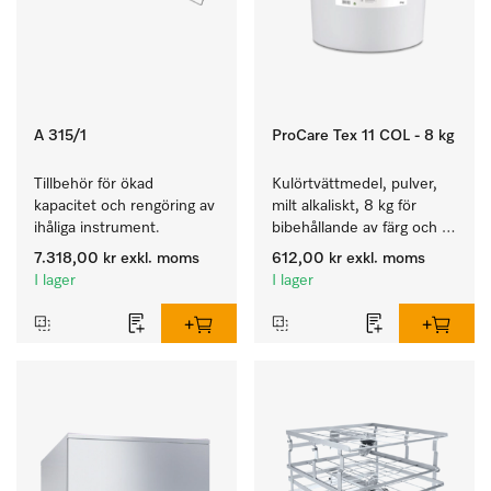
A 315/1
ProCare Tex 11 COL - 8 kg
Tillbehör för ökad 
Kulörtvättmedel, pulver, 
kapacitet och rengöring av 
milt alkaliskt, 8 kg för 
ihåliga instrument.
bibehållande av färg och 
rengöring av kulörtvätt.
7.318,00 kr
exkl. moms
612,00 kr
exkl. moms
I lager
I lager