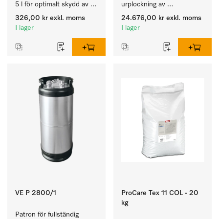
5 l för optimalt skydd av 
urplockning av 
textilierna tack vare 
diskmaskinen – höjd 70 
326,00 kr
exkl. moms
24.676,00 kr
exkl. moms
pålitlig neutralisering.
cm.
I lager
I lager
VE P 2800/1
ProCare Tex 11 COL - 20
kg
Patron för fullständig 