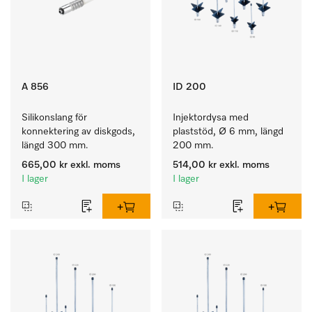
A 856
ID 200
Silikonslang för 
Injektordysa med 
konnektering av diskgods, 
plaststöd, Ø 6 mm, längd 
längd 300 mm. 
200 mm.
665,00 kr
exkl. moms
514,00 kr
exkl. moms
I lager
I lager