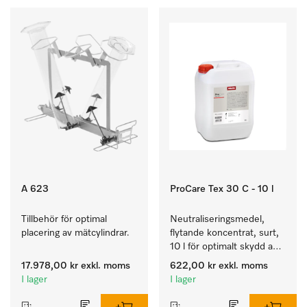
A 623
ProCare Tex 30 C - 10 l
Tillbehör för optimal 
Neutraliseringsmedel, 
placering av mätcylindrar.
flytande koncentrat, surt, 
10 l för optimalt skydd av 
textilierna tack vare 
17.978,00 kr
exkl. moms
622,00 kr
exkl. moms
pålitlig neutralisering.
I lager
I lager