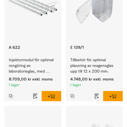
A 622
E 139/1
Injektormodul för optimal 
Tillbehör för optimal 
rengöring av 
placering av reagensglas 
laboratorieglas, med 
upp till 12 x 200 mm.
36 injektorplatser.
8.709,00 kr
exkl. moms
4.748,00 kr
exkl. moms
I lager
I lager