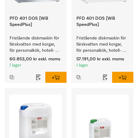
PFD 401 DOS [WB
PFD 401 DOS [WB
SpeedPlus]
SpeedPlus]
Fristående diskmaskin för 
Fristående diskmaskin för 
färskvatten med korgar, 
färskvatten med korgar, 
för personalkök, hotell- 
för personalkök, hotell- 
och restaurang, 
och restaurang, 
60.853,00 kr
exkl. moms
57.191,00 kr
exkl. moms
cateringföretag.
cateringföretag.
I lager
I lager