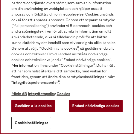
partners och tjänsteleverantörer, som samlar in information
om din användning av webbplatsen och hjälper oss att
anpassa och förbättra din onlineupplevelse. Cookies används
också för att anpassa annonser. Genom ett separat samtycke
(“full personalisering”) använder vi Bloomreach-cookies och
andra spårningstekniker för att samla in information om ditt
användarbeteende, vilka vi tilldelar din profil för att bättre
kunna skräddarsy det innehåll som vi visar dig via olika kanaler.
Genom att välja “Godkänn alla cookies”, så godkänner du alla
SD-B
ID 220
cookies och tekniker. Om du endast vill tillåta nödvändiga
cookies och tekniker väljer du “Endast nödvändiga cookies”.
Injektordysa för 
Injektordysa med 
Mer information finns under “Cookieinställningar”. Du har rätt
butyrometer.
plaststöd, Ø 6 mm, längd 
att när som helst återkalla ditt samtycke, med verkan för
220 mm.
framtiden, genom att ändra dina samtyckesinställningar i vårt
“integritetspreferenscenter”.
726,00 kr
exkl. moms
500,00 kr
exkl. moms
I lager
I lager
Miele AB
Integritetspolicy
Cookies
Godkänn alla cookies
Endast nödvändiga cookies
Cookieinställningar