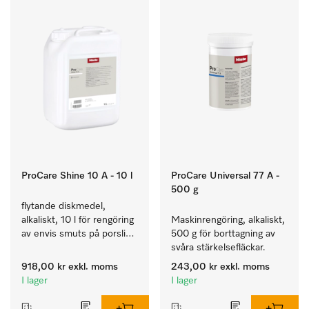
ProCare Shine 10 A - 10 l
ProCare Universal 77 A -
500 g
flytande diskmedel, 
alkaliskt, 10 l för rengöring 
Maskinrengöring, alkaliskt, 
av envis smuts på porslin, 
500 g för borttagning av 
bestick och glas.
svåra stärkelsefläckar.
918,00 kr
exkl. moms
243,00 kr
exkl. moms
I lager
I lager