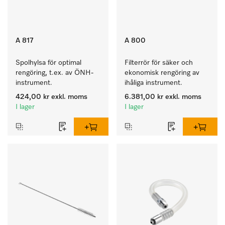
A 817
A 800
Spolhylsa för optimal 
Filterrör för säker och 
rengöring, t.ex. av ÖNH-
ekonomisk rengöring av 
instrument.
ihåliga instrument.
424,00 kr
exkl. moms
6.381,00 kr
exkl. moms
I lager
I lager