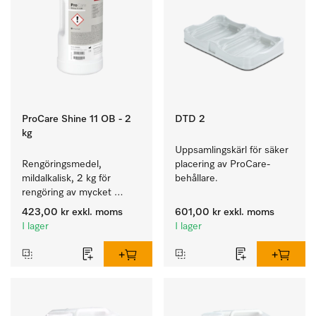
ProCare Shine 11 OB - 2
DTD 2
kg
Uppsamlingskärl för säker 
Rengöringsmedel, 
placering av ProCare-
mildalkalisk, 2 kg för 
behållare. 
rengöring av mycket 
smutsigt porslin, bestick 
423,00 kr
exkl. moms
601,00 kr
exkl. moms
och glas.
I lager
I lager