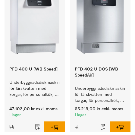
PFD 400 U [WB Speed]
PFD 402 U DOS [WB
SpeedAir]
Underbyggnadsdiskmaskin 
för färskvatten med 
Underbyggnadsdiskmaskin 
korgar, för personalkök, 
för färskvatten med 
restauranger och skolor.
korgar, för personalkök, 
hotell- och restaurang, 
47.103,00 kr
exkl. moms
65.213,00 kr
exkl. moms
cateringföretag.
I lager
I lager