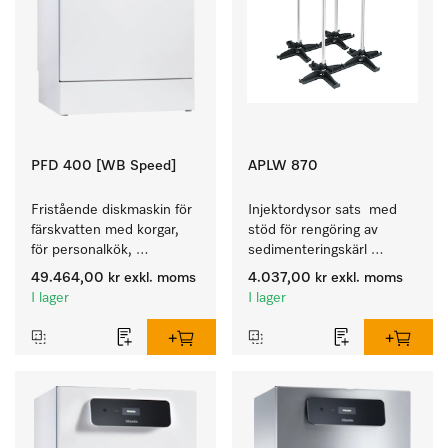
PFD 400 [WB Speed]
APLW 870
Fristående diskmaskin för 
Injektordysor sats  med 
färskvatten med korgar, 
stöd för rengöring av 
för personalkök, 
sedimenteringskärl 
restauranger och skolor.
(Imhoff-käglor).
49.464,00 kr
exkl. moms
4.037,00 kr
exkl. moms
I lager
I lager