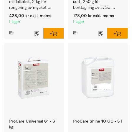
mildalkalisk, 2 kg för 
surt, 250 g för 
rengöring av mycket 
borttagning av svåra 
smutsigt porslin, bestick 
kalkavlagringar.
423,00 kr
exkl. moms
178,00 kr
exkl. moms
och glas.
I lager
I lager
ProCare Universal 61 - 6
ProCare Shine 10 GC - 5 l
kg