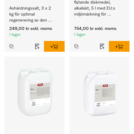
flytande diskmedel, 
Avhärdningssalt, 3 x 2 
alkaliskt, 5 l med EU:s 
kg för optimal 
miljömärkning för 
regenerering av den 
rengöring av vardaglig 
interna avhärdaren.
smuts på porslin, bestick 
249,00 kr
exkl. moms
754,00 kr
exkl. moms
och glas.
I lager
I lager