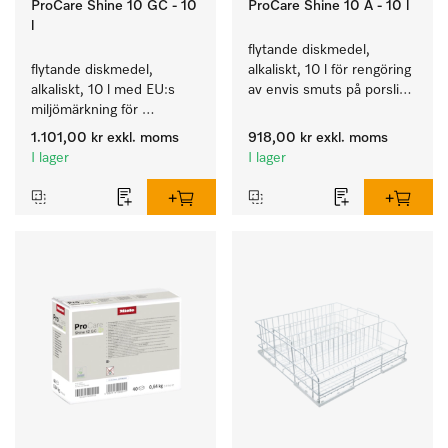
ProCare Shine 10 GC - 10
ProCare Shine 10 A - 10 l
l
flytande diskmedel, 
flytande diskmedel, 
alkaliskt, 10 l för rengöring 
alkaliskt, 10 l med EU:s 
av envis smuts på porslin, 
miljömärkning för 
bestick och glas.
rengöring av vardaglig 
1.101,00 kr
exkl. moms
918,00 kr
exkl. moms
smuts på porslin, bestick 
I lager
I lager
och glas.