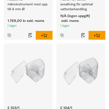
mikroinstrument med upp 
avsaltning för optimal 
till 4 mm Ø.
vattenbehandling.
N/A (ingen uppgift)
1.769,00 kr
exkl. moms
exkl. moms
I lager
I lager
E 103/1
E 104/1