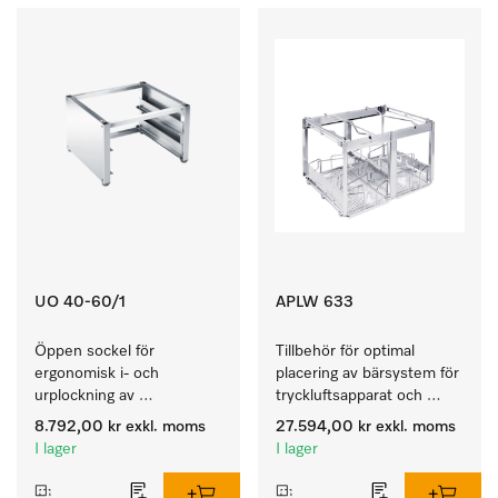
UO 40-60/1
APLW 633
Öppen sockel för 
Tillbehör för optimal 
ergonomisk i- och 
placering av bärsystem för 
urplockning av 
tryckluftsapparat och 
diskmaskinen, 
tryckluftsflaskor.
8.792,00 kr
exkl. moms
27.594,00 kr
exkl. moms
höjd 400 mm.
I lager
I lager