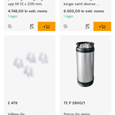
upp till 12 x 200 mm.
korgar samt diverse 
tillbehör.
4.748,00 kr
exkl. moms
6.500,00 kr
exkl. moms
I lager
I lager
E 479
TE P 2800/1
Hållare för 
Patron för delvis 