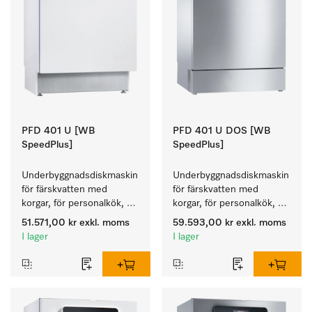
PFD 401 U [WB
PFD 401 U DOS [WB
SpeedPlus]
SpeedPlus]
Underbyggnadsdiskmaskin 
Underbyggnadsdiskmaskin 
för färskvatten med 
för färskvatten med 
korgar, för personalkök, 
korgar, för personalkök, 
hotell- och restaurang, 
hotell- och restaurang, 
51.571,00 kr
exkl. moms
59.593,00 kr
exkl. moms
cateringföretag.
cateringföretag.
I lager
I lager