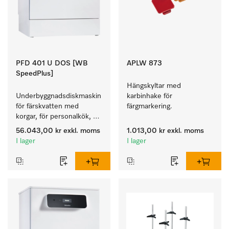
PFD 401 U DOS [WB
APLW 873
SpeedPlus]
Hängskyltar med 
Underbyggnadsdiskmaskin 
karbinhake för 
för färskvatten med 
färgmarkering.
korgar, för personalkök, 
hotell- och restaurang, 
56.043,00 kr
exkl. moms
1.013,00 kr
exkl. moms
cateringföretag.
I lager
I lager