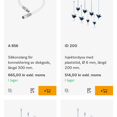
A 856
ID 200
Silikonslang för 
Injektordysa med 
konnektering av diskgods, 
plaststöd, Ø 6 mm, längd 
längd 300 mm. 
200 mm.
665,00 kr
exkl. moms
514,00 kr
exkl. moms
I lager
I lager