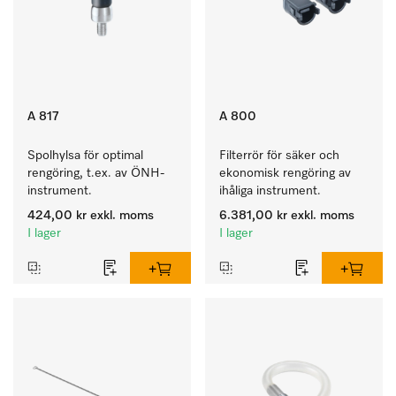
A 817
A 800
Spolhylsa för optimal 
Filterrör för säker och 
rengöring, t.ex. av ÖNH-
ekonomisk rengöring av 
instrument.
ihåliga instrument.
424,00 kr
exkl. moms
6.381,00 kr
exkl. moms
I lager
I lager