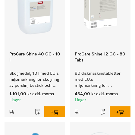
ProCare Shine 40 GC - 10
ProCare Shine 12 GC - 80
l
Tabs
Sköljmedel, 10 l med EU:s 
80 diskmaskinstabletter 
miljömärkning för sköljning 
med EU:s 
av porslin, bestick och 
miljömärkning för 
glas.
rengöring av mycket 
1.101,00 kr
exkl. moms
464,00 kr
exkl. moms
smutsigt porslin, bestick 
I lager
I lager
och glas.