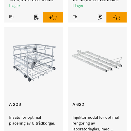
7.318,00 kr
exkl. moms
15.135,00 kr
exkl. moms
I lager
I lager
A 208
A 622
Insats för optimal 
Injektormodul för optimal 
placering av 8 trådkorgar.
rengöring av 
laboratorieglas, med 