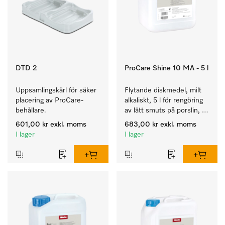
DTD 2
ProCare Shine 10 MA - 5 l
Uppsamlingskärl för säker 
Flytande diskmedel, milt 
placering av ProCare-
alkaliskt, 5 l för rengöring 
behållare. 
av lätt smuts på porslin, 
bestick och glas.
601,00 kr
exkl. moms
683,00 kr
exkl. moms
I lager
I lager