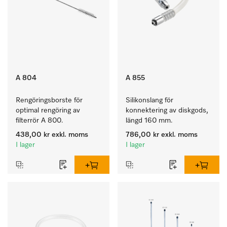
A 804
A 855
Rengöringsborste för 
Silikonslang för 
optimal rengöring av 
konnektering av diskgods, 
filterrör A 800.
längd 160 mm.
438,00 kr
exkl. moms
786,00 kr
exkl. moms
I lager
I lager