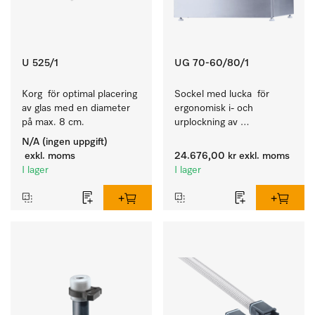
U 525/1
UG 70-60/80/1
Korg  för optimal placering 
Sockel med lucka  för 
av glas med en diameter 
ergonomisk i- och 
på max. 8 cm.
urplockning av 
diskmaskinen – höjd 70 
N/A (ingen uppgift)
cm.
exkl. moms
24.676,00 kr
exkl. moms
I lager
I lager