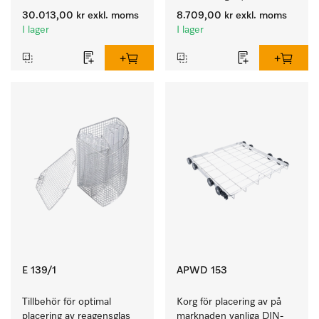
36 injektorplatser.
30.013,00 kr
exkl. moms
8.709,00 kr
exkl. moms
I lager
I lager
E 139/1
APWD 153
Tillbehör för optimal 
Korg för placering av på 
placering av reagensglas 
marknaden vanliga DIN-