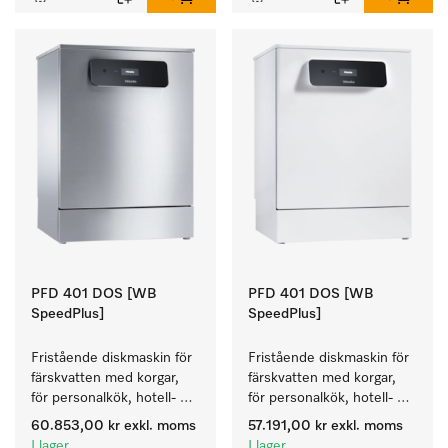
PFD 401 DOS [WB
PFD 401 DOS [WB
SpeedPlus]
SpeedPlus]
Fristående diskmaskin för 
Fristående diskmaskin för 
färskvatten med korgar, 
färskvatten med korgar, 
för personalkök, hotell- 
för personalkök, hotell- 
och restaurang, 
och restaurang, 
60.853,00 kr
exkl. moms
57.191,00 kr
exkl. moms
cateringföretag.
cateringföretag.
I lager
I lager