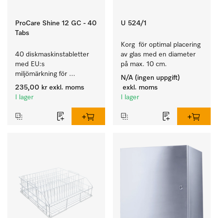
ProCare Shine 12 GC - 40
U 524/1
Tabs
Korg  för optimal placering 
40 diskmaskinstabletter 
av glas med en diameter 
med EU:s 
på max. 10 cm.
miljömärkning för 
N/A (ingen uppgift)
rengöring av mycket 
235,00 kr
exkl. moms
exkl. moms
smutsigt porslin, bestick 
I lager
I lager
och glas.