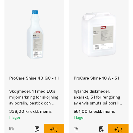
ProCare Shine 40 GC - 1 l
ProCare Shine 10 A - 5 l
Sköljmedel, 1 l med EU:s 
flytande diskmedel, 
miljömärkning för sköljning 
alkaliskt, 5 l för rengöring 
av porslin, bestick och 
av envis smuts på porslin, 
glas.
bestick och glas.
336,00 kr
exkl. moms
581,00 kr
exkl. moms
I lager
I lager