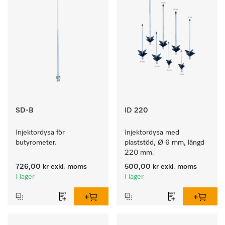
SD-B
ID 220
Injektordysa för 
Injektordysa med 
butyrometer.
plaststöd, Ø 6 mm, längd 
220 mm.
726,00 kr
exkl. moms
500,00 kr
exkl. moms
I lager
I lager