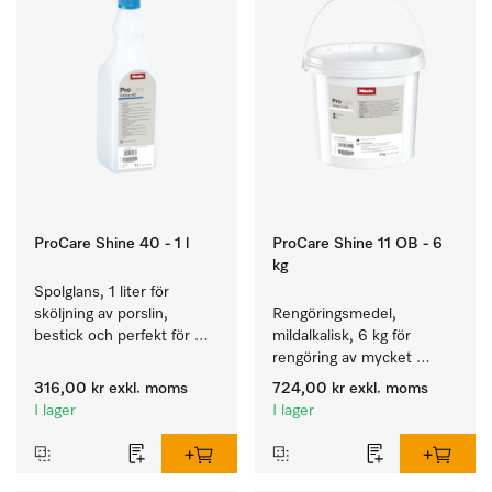
ProCare Shine 40 - 1 l
ProCare Shine 11 OB - 6
kg
Spolglans, 1 liter för 
sköljning av porslin, 
Rengöringsmedel, 
bestick och perfekt för 
mildalkalisk, 6 kg för 
glas.
rengöring av mycket 
smutsigt porslin, bestick 
316,00 kr
exkl. moms
724,00 kr
exkl. moms
och glas.
I lager
I lager