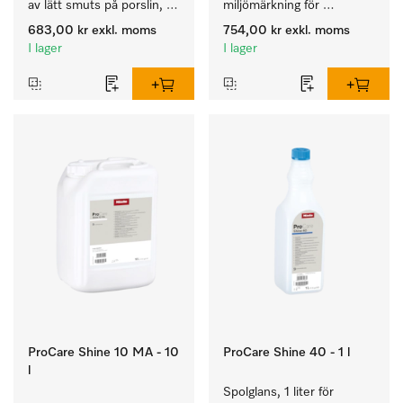
av lätt smuts på porslin, 
miljömärkning för 
bestick och glas.
rengöring av vardaglig 
683,00 kr
exkl. moms
754,00 kr
exkl. moms
smuts på porslin, bestick 
I lager
I lager
och glas.
ProCare Shine 10 MA - 10
ProCare Shine 40 - 1 l
l
Spolglans, 1 liter för 