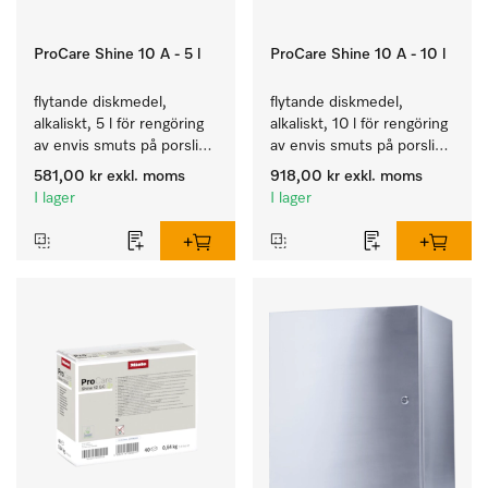
ProCare Shine 10 A - 5 l
ProCare Shine 10 A - 10 l
flytande diskmedel, 
flytande diskmedel, 
alkaliskt, 5 l för rengöring 
alkaliskt, 10 l för rengöring 
av envis smuts på porslin, 
av envis smuts på porslin, 
bestick och glas.
bestick och glas.
581,00 kr
exkl. moms
918,00 kr
exkl. moms
I lager
I lager