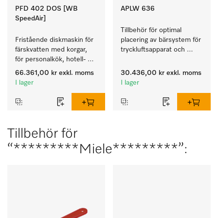
PFD 402 DOS [WB
APLW 636
SpeedAir]
Tillbehör för optimal 
Fristående diskmaskin för 
placering av bärsystem för 
färskvatten med korgar, 
tryckluftsapparat och 
för personalkök, hotell- 
tryckluftsflaskor.
och restaurang, 
66.361,00 kr
exkl. moms
30.436,00 kr
exkl. moms
cateringföretag.
I lager
I lager
Tillbehör för
“*********Miele*********”: