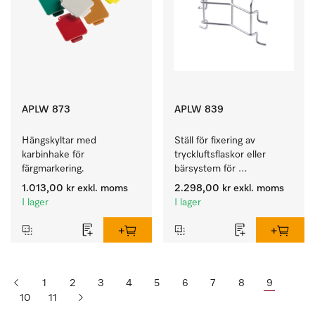
APLW 873
APLW 839
Hängskyltar med 
Ställ för fixering av 
karbinhake för 
tryckluftsflaskor eller 
färgmarkering.
bärsystem för 
tryckluftsapparat.
1.013,00 kr
exkl. moms
2.298,00 kr
exkl. moms
I lager
I lager
1
2
3
4
5
6
7
8
9
10
11