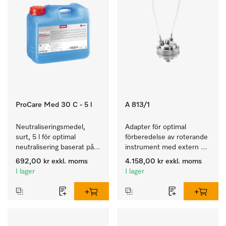
ProCare Med 30 C - 5 l
A 813/1
Neutraliseringsmedel, 
Adapter för optimal 
surt, 5 l för optimal 
förberedelse av roterande 
neutralisering baserat på 
instrument med extern 
organisk syra.
spray.
692,00 kr
exkl. moms
4.158,00 kr
exkl. moms
I lager
I lager