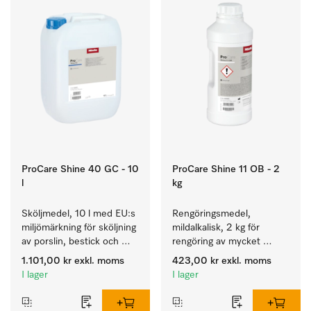
ProCare Shine 40 GC - 10
ProCare Shine 11 OB - 2
l
kg
Sköljmedel, 10 l med EU:s 
Rengöringsmedel, 
miljömärkning för sköljning 
mildalkalisk, 2 kg för 
av porslin, bestick och 
rengöring av mycket 
glas.
smutsigt porslin, bestick 
1.101,00 kr
exkl. moms
423,00 kr
exkl. moms
och glas.
I lager
I lager