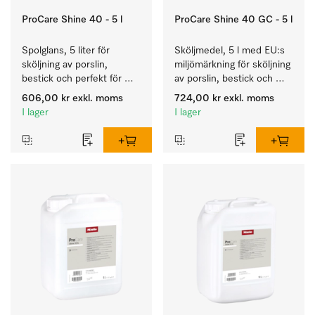
ProCare Shine 40 - 5 l
ProCare Shine 40 GC - 5 l
Spolglans, 5 liter för 
Sköljmedel, 5 l med EU:s 
sköljning av porslin, 
miljömärkning för sköljning 
bestick och perfekt för 
av porslin, bestick och 
glas.
glas.
606,00 kr
exkl. moms
724,00 kr
exkl. moms
I lager
I lager