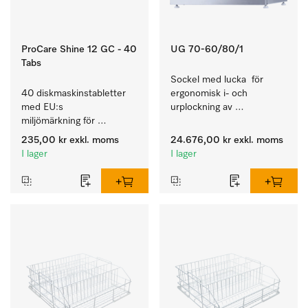
ProCare Shine 12 GC - 40
UG 70-60/80/1
Tabs
Sockel med lucka  för 
40 diskmaskinstabletter 
ergonomisk i- och 
med EU:s 
urplockning av 
miljömärkning för 
diskmaskinen – höjd 70 
rengöring av mycket 
cm.
235,00 kr
exkl. moms
24.676,00 kr
exkl. moms
smutsigt porslin, bestick 
I lager
I lager
och glas.