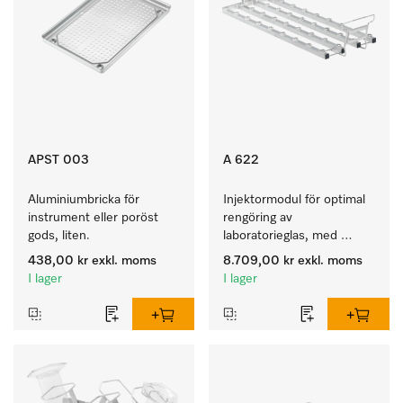
APST 003
A 622
Aluminiumbricka för 
Injektormodul för optimal 
instrument eller poröst 
rengöring av 
gods, liten.
laboratorieglas, med 
36 injektorplatser.
438,00 kr
exkl. moms
8.709,00 kr
exkl. moms
I lager
I lager