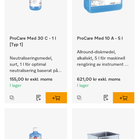
ProCare Med 30 C - 1 l
ProCare Med 10 A - 5 l
[Typ 1]
Allround-diskmedel, 
Neutraliseringsmedel, 
alkaliskt, 5 l för maskinell 
surt, 1 l för optimal 
rengöring av instrument 
neutralisering baserat på 
och utensilier.
organisk syra.
155,00 kr
exkl. moms
621,00 kr
exkl. moms
I lager
I lager