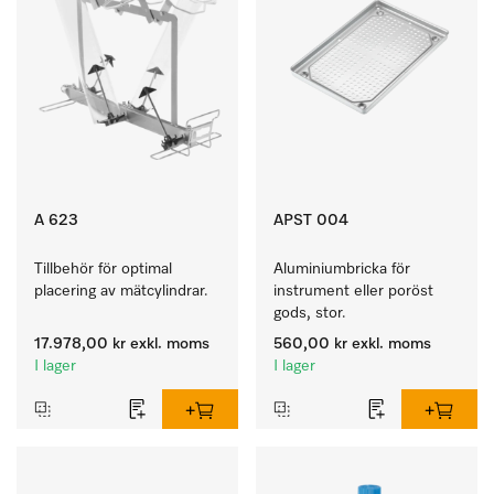
A 623
APST 004
Tillbehör för optimal 
Aluminiumbricka för 
placering av mätcylindrar.
instrument eller poröst 
gods, stor.
17.978,00 kr
exkl. moms
560,00 kr
exkl. moms
I lager
I lager