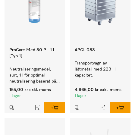
ProCare Med 30 P - 1 l
APCL 083
[Typ 1]
Transportvagn av 
Neutraliseringsmedel, 
lättmetall med 223 l l 
surt, 1 l för optimal 
kapacitet.
neutralisering baserat på 
anorganisk syra.
155,00 kr
exkl. moms
4.865,00 kr
exkl. moms
I lager
I lager