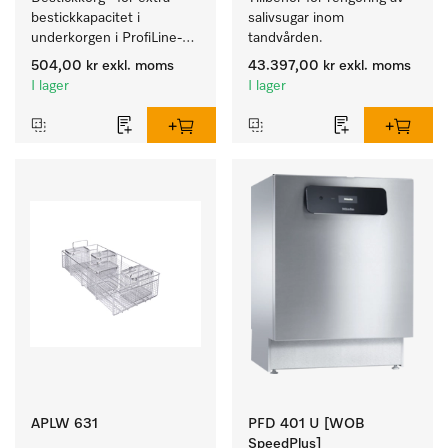
bestickkapacitet i 
salivsugar inom 
underkorgen i ProfiLine-
tandvården.
diskmaskiner. 
504,00 kr
exkl. moms
43.397,00 kr
exkl. moms
I lager
I lager
APLW 631
PFD 401 U [WOB
SpeedPlus]