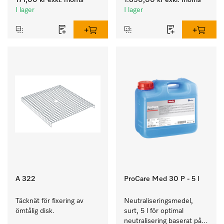
171,00 kr
exkl. moms
1.890,00 kr
exkl. moms
medicinprodukter.
I lager
I lager
A 322
ProCare Med 30 P - 5 l
Täcknät för fixering av 
Neutraliseringsmedel, 
ömtålig disk.
surt, 5 l för optimal 
neutralisering baserat på 