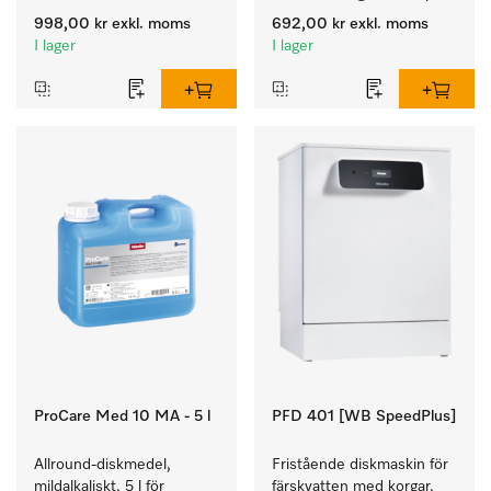
oorganisk syra.
998,00 kr
exkl. moms
692,00 kr
exkl. moms
I lager
I lager
ProCare Med 10 MA - 5 l
PFD 401 [WB SpeedPlus]
Allround-diskmedel, 
Fristående diskmaskin för 
mildalkaliskt, 5 l för 
färskvatten med korgar, 