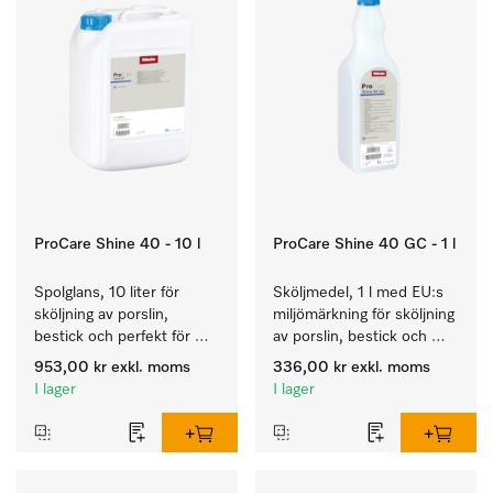
ProCare Shine 40 - 10 l
ProCare Shine 40 GC - 1 l
Spolglans, 10 liter för 
Sköljmedel, 1 l med EU:s 
sköljning av porslin, 
miljömärkning för sköljning 
bestick och perfekt för 
av porslin, bestick och 
glas.
glas.
953,00 kr
exkl. moms
336,00 kr
exkl. moms
I lager
I lager