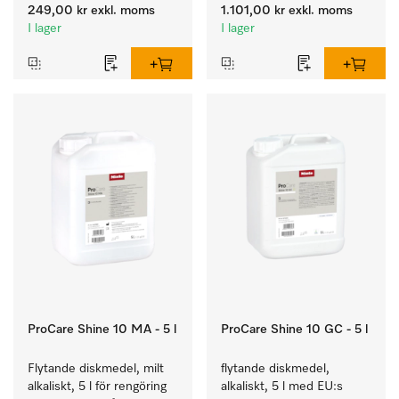
interna avhärdaren.
rengöring av vardaglig 
249,00 kr
exkl. moms
1.101,00 kr
exkl. moms
smuts på porslin, bestick 
I lager
I lager
och glas.
ProCare Shine 10 MA - 5 l
ProCare Shine 10 GC - 5 l
Flytande diskmedel, milt 
flytande diskmedel, 
alkaliskt, 5 l för rengöring 
alkaliskt, 5 l med EU:s 