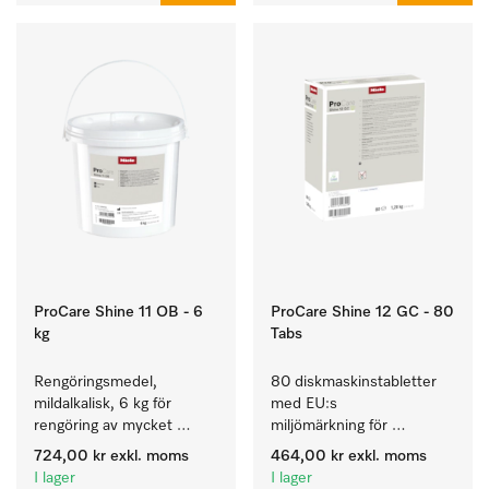
ProCare Shine 11 OB - 6
ProCare Shine 12 GC - 80
kg
Tabs
Rengöringsmedel, 
80 diskmaskinstabletter 
mildalkalisk, 6 kg för 
med EU:s 
rengöring av mycket 
miljömärkning för 
smutsigt porslin, bestick 
rengöring av mycket 
724,00 kr
exkl. moms
464,00 kr
exkl. moms
och glas.
smutsigt porslin, bestick 
I lager
I lager