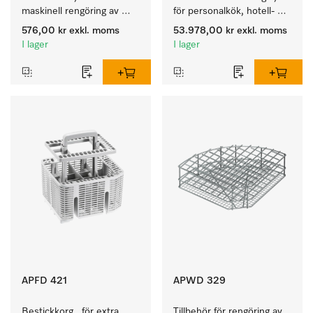
maskinell rengöring av 
för personalkök, hotell- 
instrument och utensilier.
och restaurang, 
576,00 kr
exkl. moms
53.978,00 kr
exkl. moms
cateringföretag.
I lager
I lager
APFD 421
APWD 329
Bestickkorg   för extra 
Tillbehör för rengöring av 