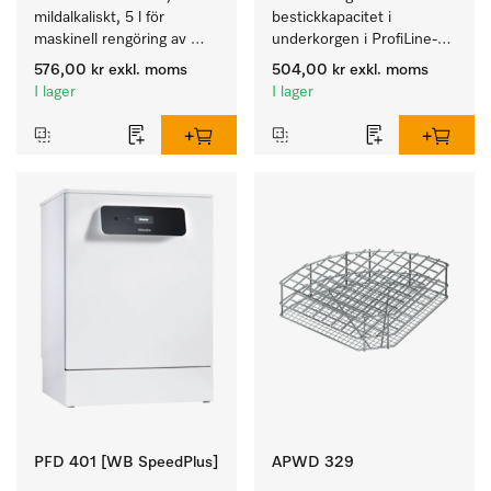
mildalkaliskt, 5 l för 
bestickkapacitet i 
maskinell rengöring av 
underkorgen i ProfiLine-
instrument och utensilier.
diskmaskiner. 
576,00 kr
exkl. moms
504,00 kr
exkl. moms
I lager
I lager
PFD 401 [WB SpeedPlus]
APWD 329