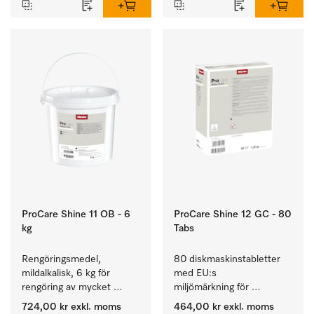
ProCare Shine 11 OB - 6
ProCare Shine 12 GC - 80
kg
Tabs
Rengöringsmedel, 
80 diskmaskinstabletter 
mildalkalisk, 6 kg för 
med EU:s 
rengöring av mycket 
miljömärkning för 
smutsigt porslin, bestick 
rengöring av mycket 
724,00 kr
exkl. moms
464,00 kr
exkl. moms