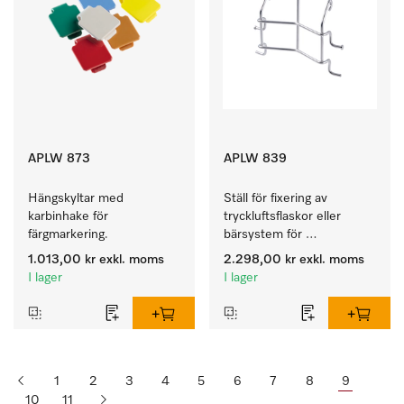
APLW 873
APLW 839
Hängskyltar med 
Ställ för fixering av 
karbinhake för 
tryckluftsflaskor eller 
färgmarkering.
bärsystem för 
tryckluftsapparat.
1.013,00 kr
exkl. moms
2.298,00 kr
exkl. moms
I lager
I lager
1
2
3
4
5
6
7
8
9
10
11