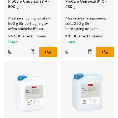
ProCare Universal 77 A -
ProCare Universal 81 C -
500 g
250 g
Maskinrengöring, alkaliskt, 
Maskinavkalkningsmedel, 
500 g för borttagning av 
surt, 250 g för 
svåra stärkelsefläckar.
borttagning av svåra 
kalkavlagringar.
243,00 kr
exkl. moms
178,00 kr
exkl. moms
I lager
I lager