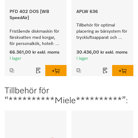
PFD 402 DOS [WB
APLW 636
SpeedAir]
Tillbehör för optimal 
Fristående diskmaskin för 
placering av bärsystem för 
färskvatten med korgar, 
tryckluftsapparat och 
för personalkök, hotell- 
tryckluftsflaskor.
och restaurang, 
66.361,00 kr
exkl. moms
30.436,00 kr
exkl. moms
cateringföretag.
I lager
I lager
Tillbehör för
“**********Miele**********”: