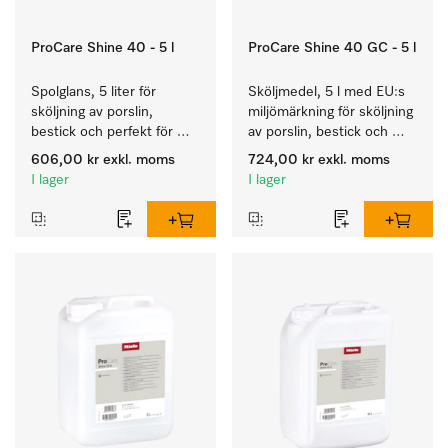
ProCare Shine 40 - 5 l
ProCare Shine 40 GC - 5 l
Spolglans, 5 liter för 
Sköljmedel, 5 l med EU:s 
sköljning av porslin, 
miljömärkning för sköljning 
bestick och perfekt för 
av porslin, bestick och 
glas.
glas.
606,00 kr
exkl. moms
724,00 kr
exkl. moms
I lager
I lager