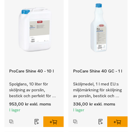
ProCare Shine 40 - 10 l
ProCare Shine 40 GC - 1 l
Spolglans, 10 liter för 
Sköljmedel, 1 l med EU:s 
sköljning av porslin, 
miljömärkning för sköljning 
bestick och perfekt för 
av porslin, bestick och 
glas.
glas.
953,00 kr
exkl. moms
336,00 kr
exkl. moms
I lager
I lager