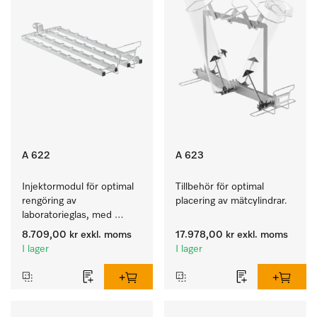
A 622
A 623
Injektormodul för optimal 
Tillbehör för optimal 
rengöring av 
placering av mätcylindrar.
laboratorieglas, med 
36 injektorplatser.
8.709,00 kr
exkl. moms
17.978,00 kr
exkl. moms
I lager
I lager