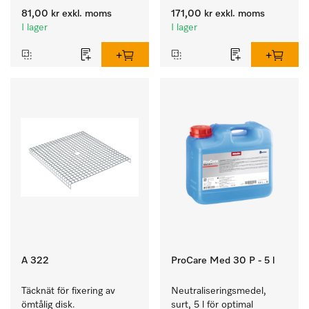
skötsel av 
81,00 kr
exkl. moms
171,00 kr
exkl. moms
medicinprodukter.
I lager
I lager
A 322
ProCare Med 30 P - 5 l
Täcknät för fixering av 
Neutraliseringsmedel, 
ömtålig disk.
surt, 5 l för optimal 