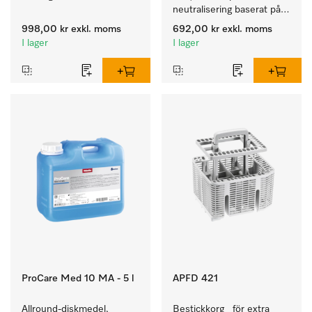
neutralisering baserat på 
oorganisk syra.
998,00 kr
exkl. moms
692,00 kr
exkl. moms
I lager
I lager
ProCare Med 10 MA - 5 l
APFD 421
Allround-diskmedel, 
Bestickkorg   för extra 