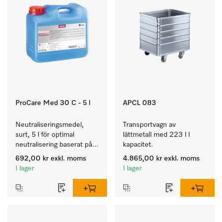
ProCare Med 30 C - 5 l
APCL 083
Neutraliseringsmedel, 
Transportvagn av 
surt, 5 l för optimal 
lättmetall med 223 l l 
neutralisering baserat på 
kapacitet.
organisk syra.
692,00 kr
exkl. moms
4.865,00 kr
exkl. moms
I lager
I lager