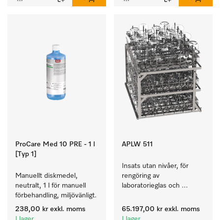
ProCare Med 10 PRE - 1 l
APLW 511
[Typ 1]
Insats utan nivåer, för 
Manuellt diskmedel, 
rengöring av 
neutralt, 1 l för manuell 
laboratorieglas och 
förbehandling, miljövänligt.
laboratorieutensilier.
238,00 kr
exkl. moms
65.197,00 kr
exkl. moms
I lager
I lager