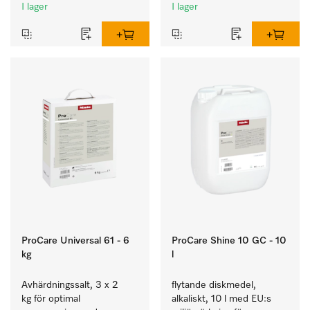
och glas.
smutsigt porslin, bestick 
I lager
I lager
och glas.
ProCare Universal 61 - 6
ProCare Shine 10 GC - 10
kg
l
Avhärdningssalt, 3 x 2 
flytande diskmedel, 
kg för optimal 
alkaliskt, 10 l med EU:s 