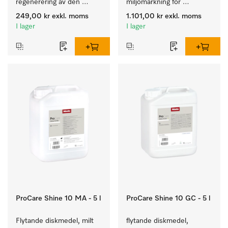
regenerering av den 
miljömärkning för 
interna avhärdaren.
rengöring av vardaglig 
249,00 kr
exkl. moms
1.101,00 kr
exkl. moms
smuts på porslin, bestick 
I lager
I lager
och glas.
ProCare Shine 10 MA - 5 l
ProCare Shine 10 GC - 5 l
Flytande diskmedel, milt 
flytande diskmedel, 