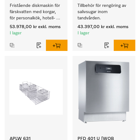
Fristående diskmaskin för 
Tillbehör för rengöring av 
färskvatten med korgar, 
salivsugar inom 
för personalkök, hotell- 
tandvården.
och restaurang, 
53.978,00 kr
exkl. moms
43.397,00 kr
exkl. moms
cateringföretag.
I lager
I lager
APLW 631
PFD 401 U [WOB