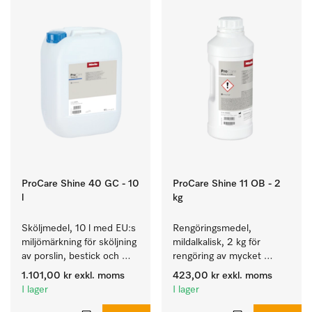
ProCare Shine 40 GC - 10
ProCare Shine 11 OB - 2
l
kg
Sköljmedel, 10 l med EU:s 
Rengöringsmedel, 
miljömärkning för sköljning 
mildalkalisk, 2 kg för 
av porslin, bestick och 
rengöring av mycket 
glas.
smutsigt porslin, bestick 
1.101,00 kr
exkl. moms
423,00 kr
exkl. moms
och glas.
I lager
I lager