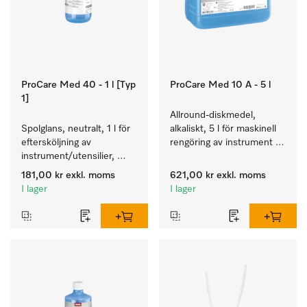
ProCare Med 40 - 1 l [Typ
ProCare Med 10 A - 5 l
1]
Allround-diskmedel, 
Spolglans, neutralt, 1 l för 
alkaliskt, 5 l för maskinell 
eftersköljning av 
rengöring av instrument 
instrument/utensilier, 
och utensilier.
biokompatibelt.
181,00 kr
exkl. moms
621,00 kr
exkl. moms
I lager
I lager