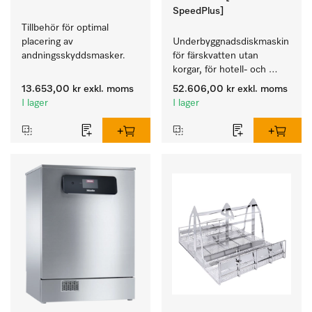
SpeedPlus]
Tillbehör för optimal 
placering av 
Underbyggnadsdiskmaskin 
andningsskyddsmasker.
för färskvatten utan 
korgar, för hotell- och 
restaurang, 
13.653,00 kr
exkl. moms
52.606,00 kr
exkl. moms
cateringföretag.
I lager
I lager