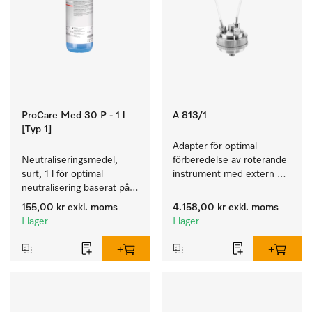
ProCare Med 30 P - 1 l
A 813/1
[Typ 1]
Adapter för optimal 
Neutraliseringsmedel, 
förberedelse av roterande 
surt, 1 l för optimal 
instrument med extern 
neutralisering baserat på 
spray.
anorganisk syra.
155,00 kr
exkl. moms
4.158,00 kr
exkl. moms
I lager
I lager