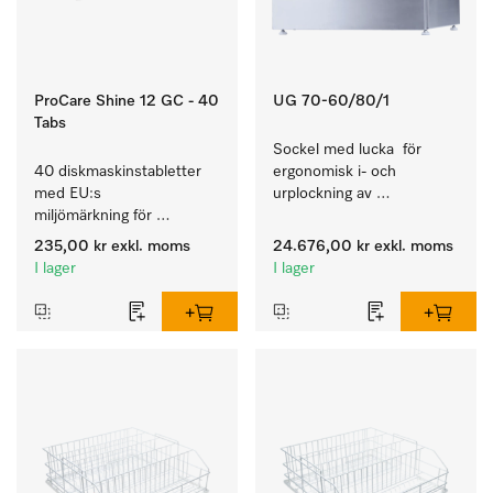
ProCare Shine 12 GC - 40
UG 70-60/80/1
Tabs
Sockel med lucka  för 
40 diskmaskinstabletter 
ergonomisk i- och 
med EU:s 
urplockning av 
miljömärkning för 
diskmaskinen – höjd 70 
rengöring av mycket 
cm.
235,00 kr
exkl. moms
24.676,00 kr
exkl. moms
smutsigt porslin, bestick 
I lager
I lager
och glas.