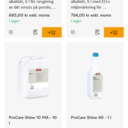
alkaliskt, 5 l för rengöring 
alkaliskt, 5 l med EU:s 
av lätt smuts på porslin, 
miljömärkning för 
bestick och glas.
rengöring av vardaglig 
683,00 kr
exkl. moms
754,00 kr
exkl. moms
smuts på porslin, bestick 
I lager
I lager
och glas.
ProCare Shine 10 MA - 10
ProCare Shine 40 - 1 l
l