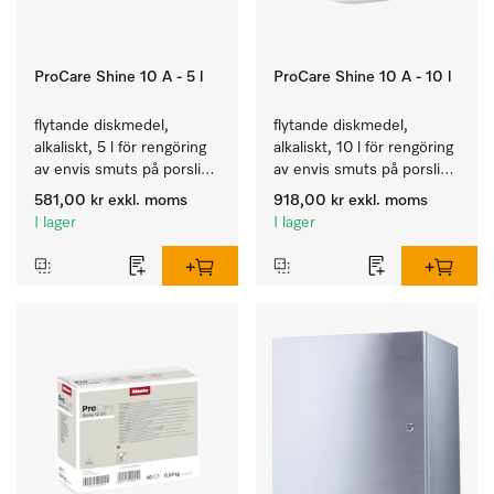
ProCare Shine 10 A - 5 l
ProCare Shine 10 A - 10 l
flytande diskmedel, 
flytande diskmedel, 
alkaliskt, 5 l för rengöring 
alkaliskt, 10 l för rengöring 
av envis smuts på porslin, 
av envis smuts på porslin, 
bestick och glas.
bestick och glas.
581,00 kr
exkl. moms
918,00 kr
exkl. moms
I lager
I lager