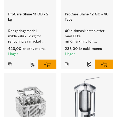
ProCare Shine 11 OB - 2
ProCare Shine 12 GC - 40
kg
Tabs
Rengöringsmedel, 
40 diskmaskinstabletter 
mildalkalisk, 2 kg för 
med EU:s 
rengöring av mycket 
miljömärkning för 
smutsigt porslin, bestick 
rengöring av mycket 
423,00 kr
exkl. moms
235,00 kr
exkl. moms
och glas.
smutsigt porslin, bestick 
I lager
I lager
och glas.