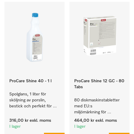
ProCare Shine 40 - 1 l
ProCare Shine 12 GC - 80
Tabs
Spolglans, 1 liter för 
sköljning av porslin, 
80 diskmaskinstabletter 
bestick och perfekt för 
med EU:s 
glas.
miljömärkning för 
rengöring av mycket 
316,00 kr
exkl. moms
464,00 kr
exkl. moms
smutsigt porslin, bestick 
I lager
I lager
och glas.