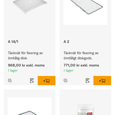
A 14/1
A 2
Täcknät för fixering av 
Täcknät för fixering av 
ömtålig disk.
ömtåligt diskgods.
968,00 kr
exkl. moms
771,00 kr
exkl. moms
I lager
I lager