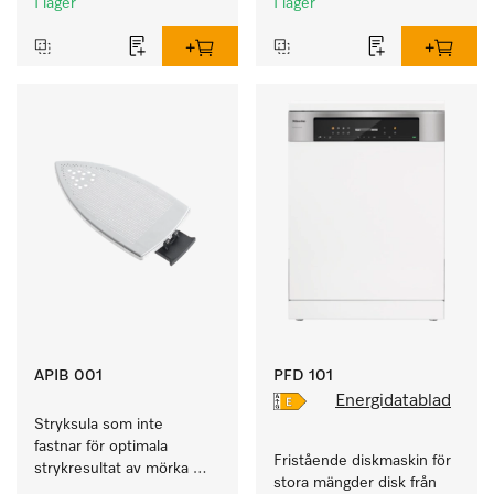
I lager
I lager
APIB 001
PFD 101
Energidatablad
Stryksula som inte 
fastnar för optimala 
Fristående diskmaskin för 
strykresultat av mörka 
stora mängder disk från 
och känsliga textilier 