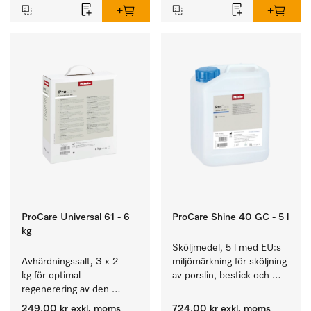
ProCare Universal 61 - 6
ProCare Shine 40 GC - 5 l
kg
Sköljmedel, 5 l med EU:s 
Avhärdningssalt, 3 x 2 
miljömärkning för sköljning 
kg för optimal 
av porslin, bestick och 
regenerering av den 
glas.
interna avhärdaren.
249,00 kr
exkl. moms
724,00 kr
exkl. moms