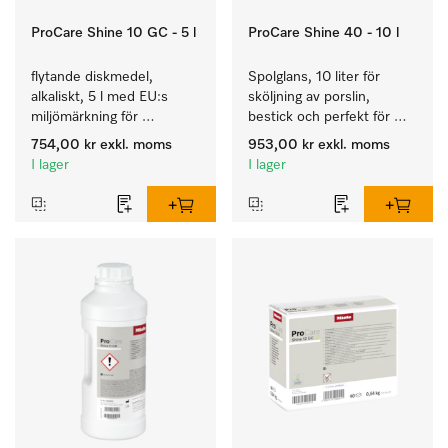
ProCare Shine 10 GC - 5 l
ProCare Shine 40 - 10 l
flytande diskmedel, 
Spolglans, 10 liter för 
alkaliskt, 5 l med EU:s 
sköljning av porslin, 
miljömärkning för 
bestick och perfekt för 
rengöring av vardaglig 
glas.
754,00 kr
exkl. moms
953,00 kr
exkl. moms
smuts på porslin, bestick 
I lager
I lager
och glas.