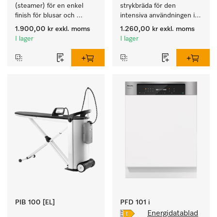
(steamer) för en enkel 
strykbräda för den 
finish för blusar och 
intensiva användningen i 
klänningar på klädhängare. 
den professionella 
1.900,00 kr
exkl. moms
1.260,00 kr
exkl. moms
arbetsdagen. 
I lager
I lager
PIB 100 [EL]
PFD 101 i
Energidatablad