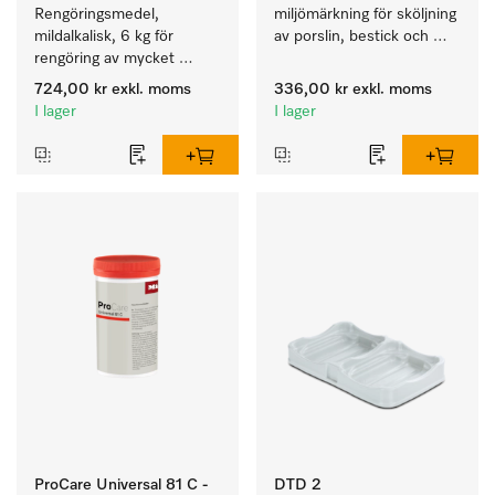
Rengöringsmedel, 
miljömärkning för sköljning 
mildalkalisk, 6 kg för 
av porslin, bestick och 
rengöring av mycket 
glas.
smutsigt porslin, bestick 
724,00 kr
exkl. moms
336,00 kr
exkl. moms
och glas.
I lager
I lager
ProCare Universal 81 C -
DTD 2