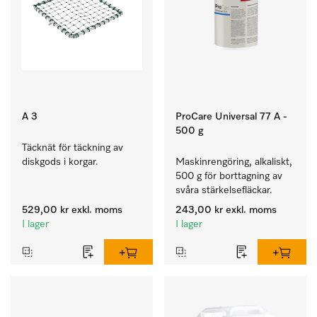
A 3
ProCare Universal 77 A -
500 g
Täcknät för täckning av 
diskgods i korgar.
Maskinrengöring, alkaliskt, 
500 g för borttagning av 
svåra stärkelsefläckar.
529,00 kr
exkl. moms
243,00 kr
exkl. moms
I lager
I lager