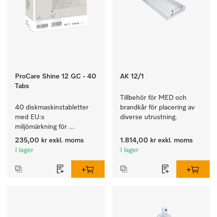
ProCare Shine 12 GC - 40
AK 12/1
Tabs
Tillbehör för MED och 
40 diskmaskinstabletter 
brandkår för placering av 
med EU:s 
diverse utrustning.
miljömärkning för 
rengöring av mycket 
235,00 kr
exkl. moms
1.814,00 kr
exkl. moms
smutsigt porslin, bestick 
I lager
I lager
och glas.