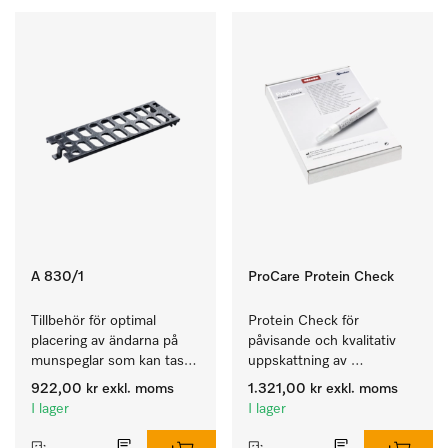
A 830/1
ProCare Protein Check
Tillbehör för optimal 
Protein Check för 
placering av ändarna på 
påvisande och kvalitativ 
munspeglar som kan tas 
uppskattning av 
isär.
eventuella processrester.
922,00 kr
exkl. moms
1.321,00 kr
exkl. moms
I lager
I lager