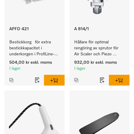
APFD 421
A 814/1
Bestickkorg   för extra 
Hållare för optimal 
bestickkapacitet i 
rengöring av sprutor för 
underkorgen i ProfiLine-
Air Scaler och Piezo 
diskmaskiner. 
Scaler.
504,00 kr
exkl. moms
932,00 kr
exkl. moms
I lager
I lager