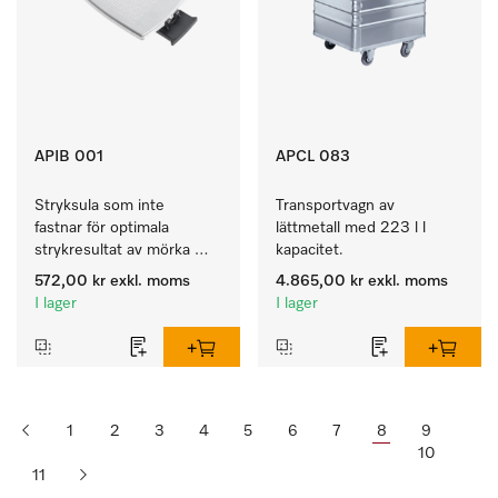
APIB 001
APCL 083
Stryksula som inte 
Transportvagn av 
fastnar för optimala 
lättmetall med 223 l l 
strykresultat av mörka 
kapacitet.
och känsliga textilier 
572,00 kr
exkl. moms
4.865,00 kr
exkl. moms
I lager
I lager
1
2
3
4
5
6
7
8
9
10
11