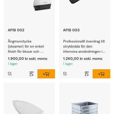
APIB 002
APIB 003
Ångmunstycke 
Professionellt överdrag till 
(steamer) för en enkel 
strykbräda för den 
finish för blusar och 
intensiva användningen i 
klänningar på klädhängare. 
den professionella 
1.900,00 kr
exkl. moms
1.260,00 kr
exkl. moms
arbetsdagen. 
I lager
I lager