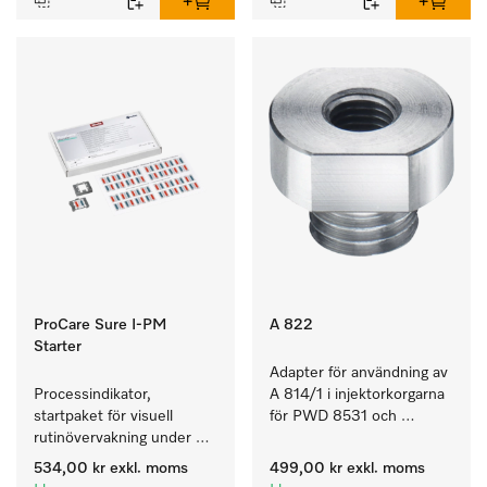
ProCare Sure I-PM
A 822
Starter
Adapter för användning av 
Processindikator, 
A 814/1 i injektorkorgarna 
startpaket för visuell 
för PWD 8531 och 
rutinövervakning under 
PWD 8532.
disk- och 
534,00 kr
exkl. moms
499,00 kr
exkl. moms
desinfektionsprocessen.