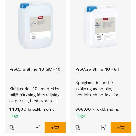
ProCare Shine 40 GC - 10
ProCare Shine 40 - 5 l
l
Spolglans, 5 liter för 
Sköljmedel, 10 l med EU:s 
sköljning av porslin, 
miljömärkning för sköljning 
bestick och perfekt för 
av porslin, bestick och 
glas.
glas.
1.101,00 kr
exkl. moms
606,00 kr
exkl. moms
I lager
I lager