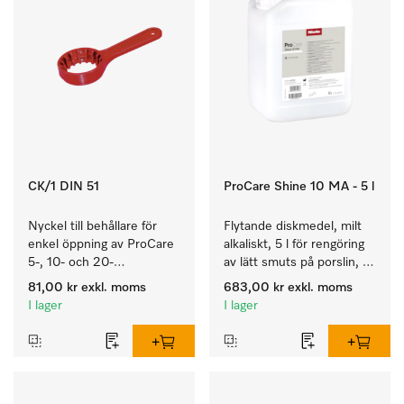
CK/1 DIN 51
ProCare Shine 10 MA - 5 l
Nyckel till behållare för 
Flytande diskmedel, milt 
enkel öppning av ProCare 
alkaliskt, 5 l för rengöring 
5-, 10- och 20-
av lätt smuts på porslin, 
litersbehållare.
bestick och glas.
81,00 kr
exkl. moms
683,00 kr
exkl. moms
I lager
I lager