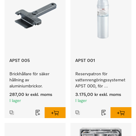
APST 005
APST 001
Brickhållare för säker 
Reservpatron för 
hållning av 
vattenrengöringssystemet 
aluminiumbrickor.
APST 000, för 
färdigställande av AD-
287,00 kr
exkl. moms
3.175,00 kr
exkl. moms
vatten.
I lager
I lager