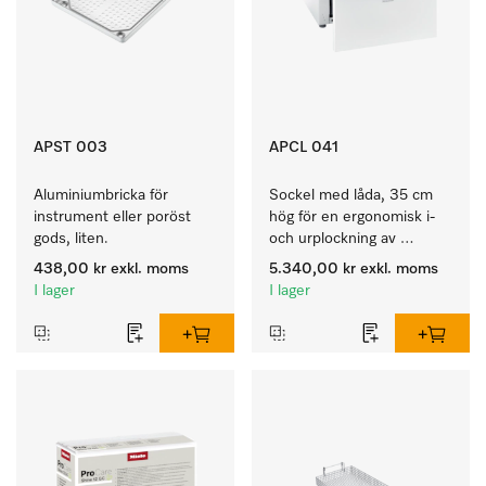
APST 003
APCL 041
Aluminiumbricka för 
Sockel med låda, 35 cm 
instrument eller poröst 
hög för en ergonomisk i- 
gods, liten.
och urplockning av 
tvättmaskinen och 
438,00 kr
exkl. moms
5.340,00 kr
exkl. moms
torktumlaren. 
I lager
I lager