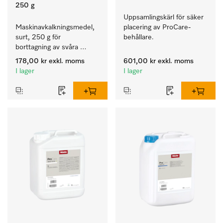
250 g
Uppsamlingskärl för säker 
Maskinavkalkningsmedel, 
placering av ProCare-
surt, 250 g för 
behållare. 
borttagning av svåra 
kalkavlagringar.
178,00 kr
exkl. moms
601,00 kr
exkl. moms
I lager
I lager