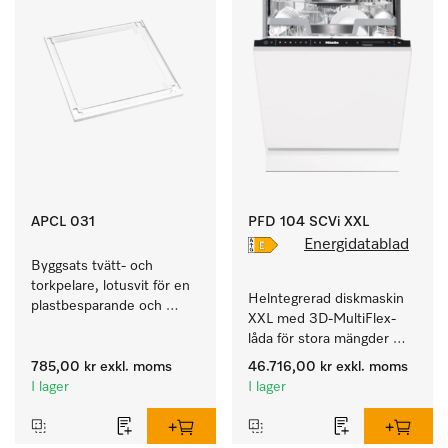
APCL 031
PFD 104 SCVi XXL
Energidatablad
Byggsats tvätt- och 
torkpelare, lotusvit för en 
Helntegrerad diskmaskin 
plastbesparande och 
XXL med 3D-MultiFlex-
säker montering i en 
låda för stora mängder 
tvätt/tork-pelare. 
disk från hushåll, 
785,00 kr
exkl. moms
46.716,00 kr
exkl. moms
företagskök, pentryn och 
I lager
I lager
diskrum.