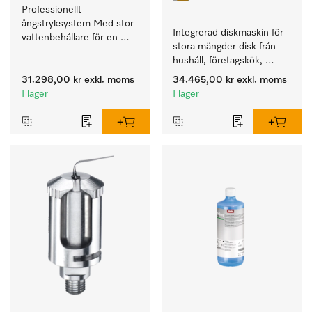
Professionellt 
ångstryksystem Med stor 
Integrerad diskmaskin för 
vattenbehållare för en 
stora mängder disk från 
lång stryktid och perfekta 
hushåll, företagskök, 
strykresultat. 
pentryn och diskrum.
31.298,00 kr
exkl. moms
34.465,00 kr
exkl. moms
I lager
I lager