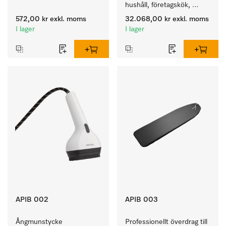
hushåll, företagskök, 
pentryn och diskrum.
572,00 kr
exkl. moms
32.068,00 kr
exkl. moms
I lager
I lager
APIB 002
APIB 003
Ångmunstycke 
Professionellt överdrag till 