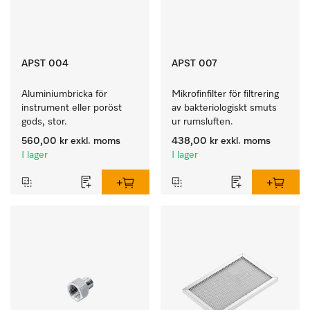
APST 004
APST 007
Aluminiumbricka för 
Mikrofinfilter för filtrering 
instrument eller poröst 
av bakteriologiskt smuts 
gods, stor.
ur rumsluften.
560,00 kr
exkl. moms
438,00 kr
exkl. moms
I lager
I lager