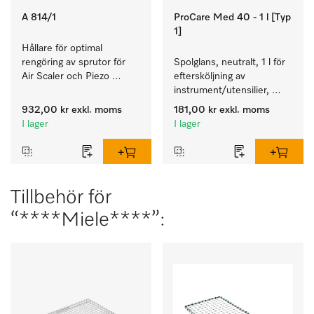
A 814/1
ProCare Med 40 - 1 l [Typ
1]
Hållare för optimal 
rengöring av sprutor för 
Spolglans, neutralt, 1 l för 
Air Scaler och Piezo 
eftersköljning av 
Scaler.
instrument/utensilier, 
biokompatibelt.
932,00 kr
exkl. moms
181,00 kr
exkl. moms
I lager
I lager
Tillbehör för
“****Miele****”: