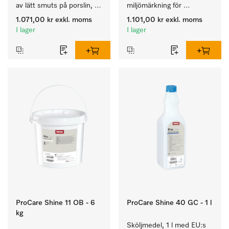
av lätt smuts på porslin, 
miljömärkning för 
bestick och glas.
rengöring av vardaglig 
1.071,00 kr
exkl. moms
1.101,00 kr
exkl. moms
smuts på porslin, bestick 
I lager
I lager
och glas.
ProCare Shine 11 OB - 6
ProCare Shine 40 GC - 1 l
kg
Sköljmedel, 1 l med EU:s 