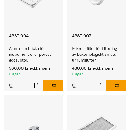
APST 004
APST 007
Aluminiumbricka för 
Mikrofinfilter för filtrering 
instrument eller poröst 
av bakteriologiskt smuts 
gods, stor.
ur rumsluften.
560,00 kr
exkl. moms
438,00 kr
exkl. moms
I lager
I lager