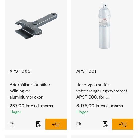
APST 005
APST 001
Brickhållare för säker 
Reservpatron för 
hållning av 
vattenrengöringssystemet 
aluminiumbrickor.
APST 000, för 
färdigställande av AD-
287,00 kr
exkl. moms
3.175,00 kr
exkl. moms
vatten.
I lager
I lager