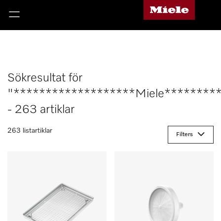
Sökresultat för
"*******************Miele********
- 263 artiklar
263 listartiklar
Filters