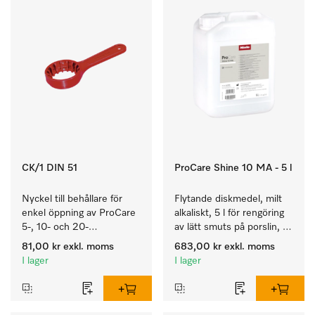
CK/1 DIN 51
ProCare Shine 10 MA - 5 l
Nyckel till behållare för 
Flytande diskmedel, milt 
enkel öppning av ProCare 
alkaliskt, 5 l för rengöring 
5-, 10- och 20-
av lätt smuts på porslin, 
litersbehållare.
bestick och glas.
81,00 kr
exkl. moms
683,00 kr
exkl. moms
I lager
I lager