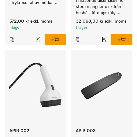
Fristående diskmaskin för 
strykresultat av mörka 
stora mängder disk från 
och känsliga textilier 
hushåll, företagskök, 
pentryn och diskrum.
572,00 kr
exkl. moms
32.068,00 kr
exkl. moms
I lager
I lager
APIB 002
APIB 003