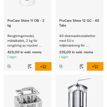
ProCare Shine 11 OB - 2
ProCare Shine 12 GC - 40
kg
Tabs
Rengöringsmedel, 
40 diskmaskinstabletter 
mildalkalisk, 2 kg för 
med EU:s 
rengöring av mycket 
miljömärkning för 
smutsigt porslin, bestick 
rengöring av mycket 
423,00 kr
exkl. moms
235,00 kr
exkl. moms
och glas.
smutsigt porslin, bestick 
I lager
I lager
och glas.