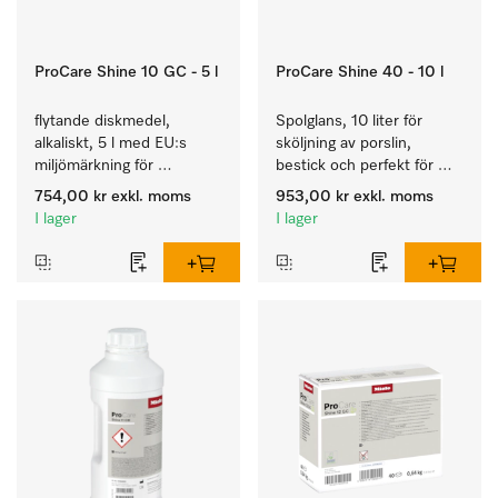
ProCare Shine 10 GC - 5 l
ProCare Shine 40 - 10 l
flytande diskmedel, 
Spolglans, 10 liter för 
alkaliskt, 5 l med EU:s 
sköljning av porslin, 
miljömärkning för 
bestick och perfekt för 
rengöring av vardaglig 
glas.
754,00 kr
exkl. moms
953,00 kr
exkl. moms
smuts på porslin, bestick 
I lager
I lager
och glas.