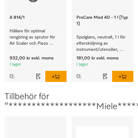
A 814/1
ProCare Med 40 - 1 l [Typ
1]
Hållare för optimal 
rengöring av sprutor för 
Spolglans, neutralt, 1 l för 
Air Scaler och Piezo 
eftersköljning av 
Scaler.
instrument/utensilier, 
biokompatibelt.
932,00 kr
exkl. moms
181,00 kr
exkl. moms
I lager
I lager
Tillbehör för
“*******************Miele****