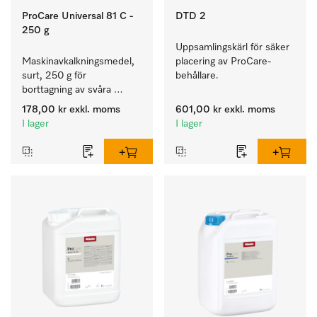
ProCare Universal 81 C -
DTD 2
250 g
Uppsamlingskärl för säker 
Maskinavkalkningsmedel, 
placering av ProCare-
surt, 250 g för 
behållare. 
borttagning av svåra 
kalkavlagringar.
178,00 kr
exkl. moms
601,00 kr
exkl. moms
I lager
I lager