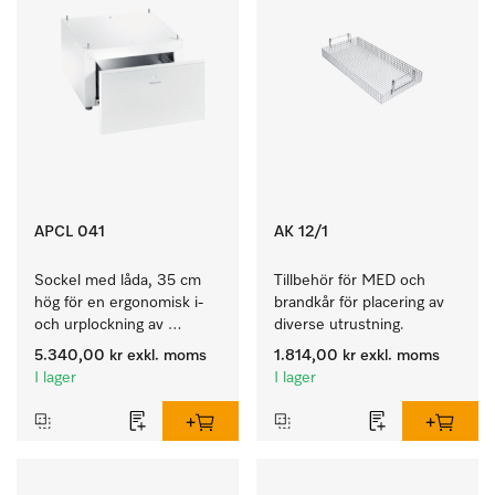
APCL 041
AK 12/1
Sockel med låda, 35 cm 
Tillbehör för MED och 
hög för en ergonomisk i- 
brandkår för placering av 
och urplockning av 
diverse utrustning.
tvättmaskinen och 
5.340,00 kr
exkl. moms
1.814,00 kr
exkl. moms
torktumlaren. 
I lager
I lager