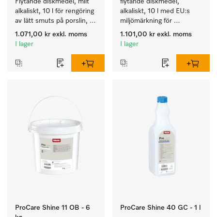
Flytande diskmedel, milt 
flytande diskmedel, 
alkaliskt, 10 l för rengöring 
alkaliskt, 10 l med EU:s 
av lätt smuts på porslin, 
miljömärkning för 
bestick och glas.
rengöring av vardaglig 
1.071,00 kr
exkl. moms
1.101,00 kr
exkl. moms
smuts på porslin, bestick 
I lager
I lager
och glas.
ProCare Shine 11 OB - 6
ProCare Shine 40 GC - 1 l