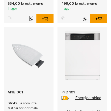
disk- och 
534,00 kr
exkl. moms
499,00 kr
exkl. moms
desinfektionsprocessen.
I lager
I lager
APIB 001
PFD 101
Energidatablad
Stryksula som inte 
fastnar för optimala 