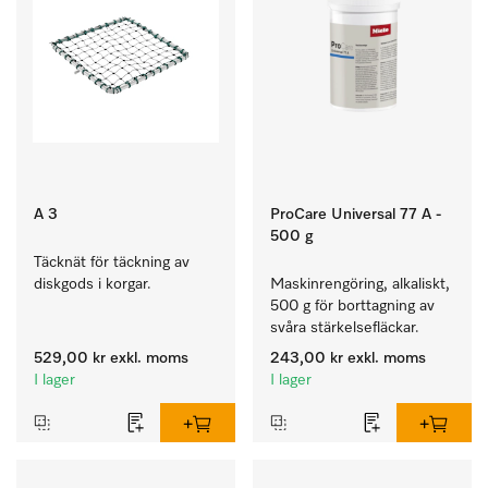
A 3
ProCare Universal 77 A -
500 g
Täcknät för täckning av 
diskgods i korgar.
Maskinrengöring, alkaliskt, 
500 g för borttagning av 
svåra stärkelsefläckar.
529,00 kr
exkl. moms
243,00 kr
exkl. moms
I lager
I lager