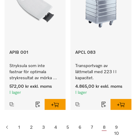
APIB 001
APCL 083
Stryksula som inte 
Transportvagn av 
fastnar för optimala 
lättmetall med 223 l l 
strykresultat av mörka 
kapacitet.
och känsliga textilier 
572,00 kr
exkl. moms
4.865,00 kr
exkl. moms
I lager
I lager
1
2
3
4
5
6
7
8
9
10