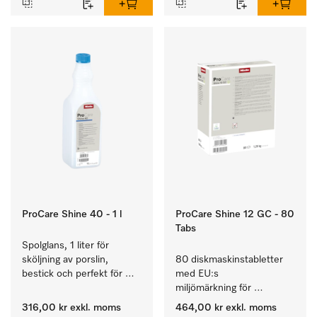
ProCare Shine 40 - 1 l
ProCare Shine 12 GC - 80
Tabs
Spolglans, 1 liter för 
sköljning av porslin, 
80 diskmaskinstabletter 
bestick och perfekt för 
med EU:s 
glas.
miljömärkning för 
rengöring av mycket 
316,00 kr
exkl. moms
464,00 kr
exkl. moms
smutsigt porslin, bestick 