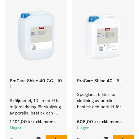
ProCare Shine 40 GC - 10
ProCare Shine 40 - 5 l
l
Spolglans, 5 liter för 
Sköljmedel, 10 l med EU:s 
sköljning av porslin, 
miljömärkning för sköljning 
bestick och perfekt för 
av porslin, bestick och 
glas.
glas.
1.101,00 kr
exkl. moms
606,00 kr
exkl. moms
I lager
I lager