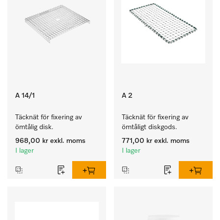
A 14/1
A 2
Täcknät för fixering av 
Täcknät för fixering av 
ömtålig disk.
ömtåligt diskgods.
968,00 kr
exkl. moms
771,00 kr
exkl. moms
I lager
I lager