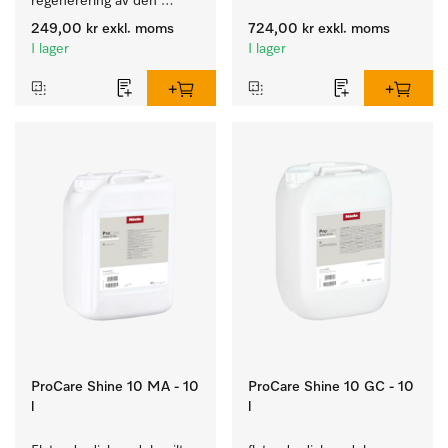
regenerering av den 
glas.
interna avhärdaren.
249,00 kr
exkl. moms
724,00 kr
exkl. moms
I lager
I lager
ProCare Shine 10 MA - 10
ProCare Shine 10 GC - 10
l
l