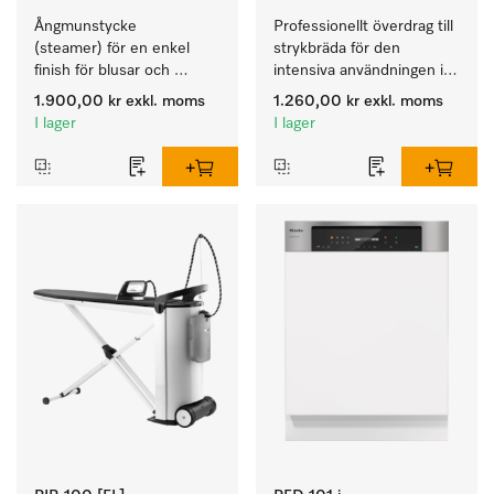
Ångmunstycke 
Professionellt överdrag till 
(steamer) för en enkel 
strykbräda för den 
finish för blusar och 
intensiva användningen i 
klänningar på klädhängare. 
den professionella 
1.900,00 kr
exkl. moms
1.260,00 kr
exkl. moms
arbetsdagen. 
I lager
I lager