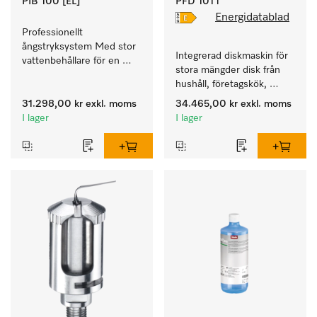
PIB 100 [EL]
PFD 101 i
Energidatablad
Professionellt 
ångstryksystem Med stor 
Integrerad diskmaskin för 
vattenbehållare för en 
stora mängder disk från 
lång stryktid och perfekta 
hushåll, företagskök, 
strykresultat. 
pentryn och diskrum.
31.298,00 kr
exkl. moms
34.465,00 kr
exkl. moms
I lager
I lager