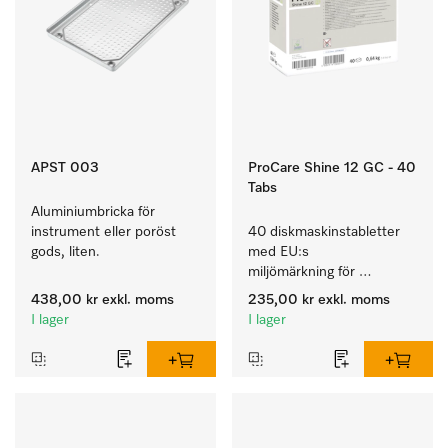
APST 003
ProCare Shine 12 GC - 40
Tabs
Aluminiumbricka för 
instrument eller poröst 
40 diskmaskinstabletter 
gods, liten.
med EU:s 
miljömärkning för 
rengöring av mycket 
438,00 kr
exkl. moms
235,00 kr
exkl. moms
smutsigt porslin, bestick 
I lager
I lager
och glas.