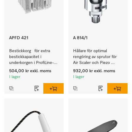
APFD 421
A 814/1
Bestickkorg   för extra 
Hållare för optimal 
bestickkapacitet i 
rengöring av sprutor för 
underkorgen i ProfiLine-
Air Scaler och Piezo 
diskmaskiner. 
Scaler.
504,00 kr
exkl. moms
932,00 kr
exkl. moms
I lager
I lager