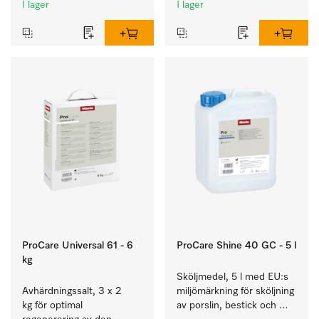
I lager
I lager
och glas.
ProCare Universal 61 - 6
ProCare Shine 40 GC - 5 l
kg
Sköljmedel, 5 l med EU:s 
Avhärdningssalt, 3 x 2 
miljömärkning för sköljning 
kg för optimal 
av porslin, bestick och 