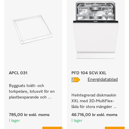
APCL 031
PFD 104 SCVi XXL
Energidatablad
Byggsats tvätt- och 
torkpelare, lotusvit för en 
Helntegrerad diskmaskin 
plastbesparande och 
XXL med 3D-MultiFlex-
säker montering i en 
låda för stora mängder 
tvätt/tork-pelare. 
disk från hushåll, 
785,00 kr
exkl. moms
46.716,00 kr
exkl. moms
företagskök, pentryn och 
I lager
I lager
diskrum.