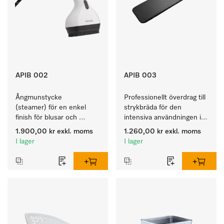
APIB 002
APIB 003
Ångmunstycke 
Professionellt överdrag till 
(steamer) för en enkel 
strykbräda för den 
finish för blusar och 
intensiva användningen i 
klänningar på klädhängare. 
den professionella 
1.900,00 kr
exkl. moms
1.260,00 kr
exkl. moms
arbetsdagen. 
I lager
I lager