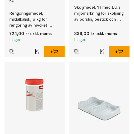
kg
Sköljmedel, 1 l med EU:s 
Rengöringsmedel, 
miljömärkning för sköljning 
mildalkalisk, 6 kg för 
av porslin, bestick och 
rengöring av mycket 
glas.
smutsigt porslin, bestick 
724,00 kr
exkl. moms
336,00 kr
exkl. moms
och glas.
I lager
I lager