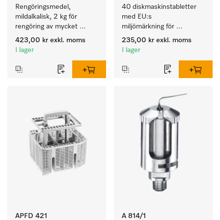
Rengöringsmedel, 
40 diskmaskinstabletter 
mildalkalisk, 2 kg för 
med EU:s 
rengöring av mycket 
miljömärkning för 
smutsigt porslin, bestick 
rengöring av mycket 
423,00 kr
exkl. moms
235,00 kr
exkl. moms
och glas.
smutsigt porslin, bestick 
I lager
I lager
och glas.
APFD 421
A 814/1