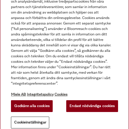
och analysändamål, inklusive tredjepartscookies från våra
Navigering
partners och tjänsteleverantörer, som samlar in information
om din användning av webbplatsen och hjälper oss att
anpassa och förbättra din onlineupplevelse. Cookies används
Service
också för att anpassa annonser. Genom ett separat samtycke
(“full personalisering”) använder vi Bloomreach-cookies och
andra spårningstekniker för att samla in information om ditt
användarbeteende, vilka vi tilldelar din profil för att bättre
kunna skräddarsy det innehåll som vi visar dig via olika kanaler.
Genom att välja “Godkänn alla cookies”, så godkänner du alla
cookies och tekniker. Om du endast vill tillåta nödvändiga
cookies och tekniker väljer du “Endast nödvändiga cookies”.
Mer information finns under “Cookieinställningar”. Du har rätt
att när som helst återkalla ditt samtycke, med verkan för
framtiden, genom att ändra dina samtyckesinställningar i vårt
“integritetspreferenscenter”.
Alla produktpriser är exklusive moms.
Miele AB
Integritetspolicy
Cookies
Godkänn alla cookies
Endast nödvändiga cookies
© Miele & Cie. KG.
Cookieinställningar