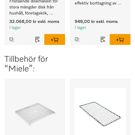
Fristående diskmaskin för 
effektiv borttagning av 
stora mängder disk från 
envisa fläckar.
hushåll, företagskök, 
pentryn och diskrum.
32.068,00 kr
exkl. moms
948,00 kr
exkl. moms
I lager
I lager
Tillbehör för
“Miele”: