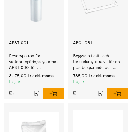
APST 001
APCL 031
Reservpatron för 
Byggsats tvätt- och 
vattenrengöringssystemet 
torkpelare, lotusvit för en 
APST 000, för 
plastbesparande och 
färdigställande av AD-
säker montering i en 
3.175,00 kr
exkl. moms
785,00 kr
exkl. moms
vatten.
tvätt/tork-pelare. 
I lager
I lager