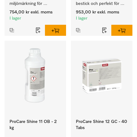
miljömärkning för 
bestick och perfekt för 
rengöring av vardaglig 
glas.
754,00 kr
exkl. moms
953,00 kr
exkl. moms
smuts på porslin, bestick 
I lager
I lager
och glas.
ProCare Shine 11 OB - 2
ProCare Shine 12 GC - 40
kg
Tabs