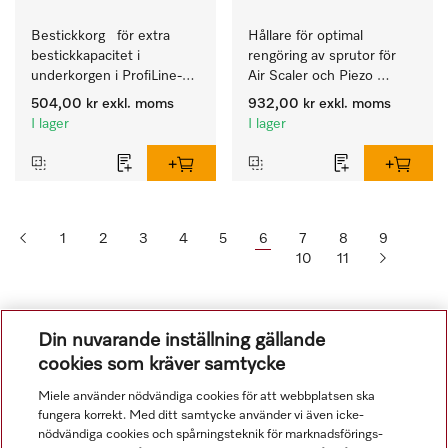
Bestickkorg   för extra 
Hållare för optimal 
bestickkapacitet i 
rengöring av sprutor för 
underkorgen i ProfiLine-
Air Scaler och Piezo 
diskmaskiner. 
Scaler.
504,00 kr
exkl. moms
932,00 kr
exkl. moms
I lager
I lager
1
2
3
4
5
6
7
8
9
10
11
Din nuvarande inställning gällande
cookies som kräver samtycke
Miele använder nödvändiga cookies för att webbplatsen ska
fungera korrekt. Med ditt samtycke använder vi även icke-
nödvändiga cookies och spårningsteknik för marknadsförings-