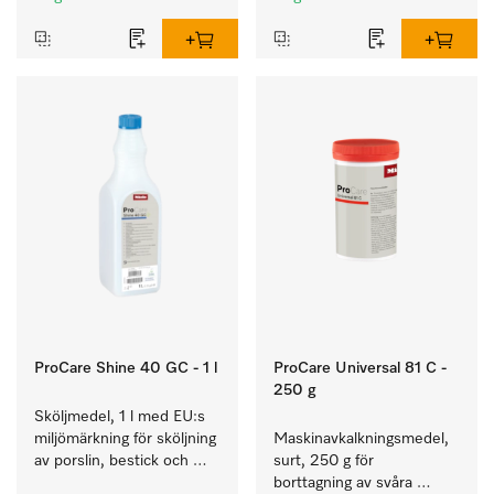
och glas.
ProCare Shine 40 GC - 1 l
ProCare Universal 81 C -
250 g
Sköljmedel, 1 l med EU:s 
miljömärkning för sköljning 
Maskinavkalkningsmedel, 
av porslin, bestick och 
surt, 250 g för 
glas.
borttagning av svåra 