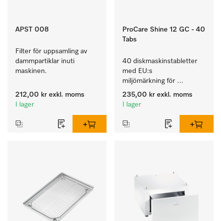
APST 008
ProCare Shine 12 GC - 40
Tabs
Filter för uppsamling av 
dammpartiklar inuti 
40 diskmaskinstabletter 
maskinen.
med EU:s 
miljömärkning för 
rengöring av mycket 
212,00 kr
exkl. moms
235,00 kr
exkl. moms
smutsigt porslin, bestick 
I lager
I lager
och glas.