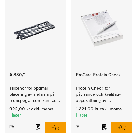
A 830/1
ProCare Protein Check
Tillbehör för optimal 
Protein Check för 
placering av ändarna på 
påvisande och kvalitativ 
munspeglar som kan tas 
uppskattning av 
isär.
eventuella processrester.
922,00 kr
exkl. moms
1.321,00 kr
exkl. moms
I lager
I lager