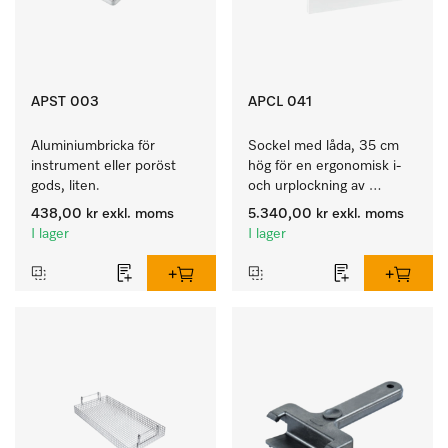
APST 003
APCL 041
Aluminiumbricka för 
Sockel med låda, 35 cm 
instrument eller poröst 
hög för en ergonomisk i- 
gods, liten.
och urplockning av 
tvättmaskinen och 
438,00 kr
exkl. moms
5.340,00 kr
exkl. moms
torktumlaren. 
I lager
I lager