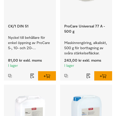
CK/1 DIN 51
ProCare Universal 77 A -
500 g
Nyckel till behållare för 
enkel öppning av ProCare 
Maskinrengöring, alkaliskt, 
5-, 10- och 20-
500 g för borttagning av 
litersbehållare.
svåra stärkelsefläckar.
81,00 kr
exkl. moms
243,00 kr
exkl. moms
I lager
I lager