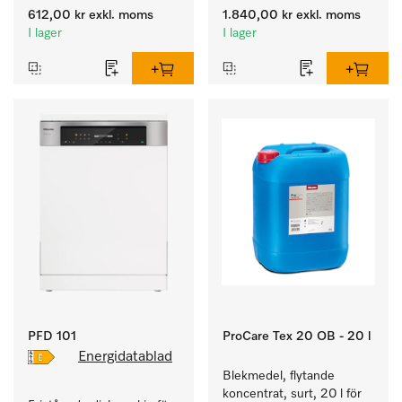
en långvarig smidighet 
612,00 kr
exkl. moms
1.840,00 kr
exkl. moms
hos textilierna.
I lager
I lager
PFD 101
ProCare Tex 20 OB - 20 l
Energidatablad
Blekmedel, flytande 
koncentrat, surt, 20 l för 