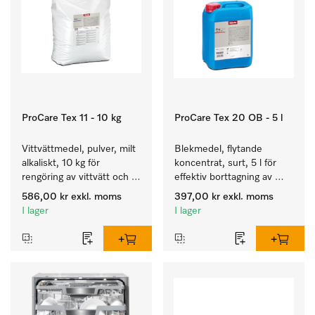
ProCare Tex 11 - 10 kg
ProCare Tex 20 OB - 5 l
Vittvättmedel, pulver, milt 
Blekmedel, flytande 
alkaliskt, 10 kg för 
koncentrat, surt, 5 l för 
rengöring av vittvätt och 
effektiv borttagning av 
färgäkta kulörtvätt.
envisa fläckar.
586,00 kr
exkl. moms
397,00 kr
exkl. moms
I lager
I lager