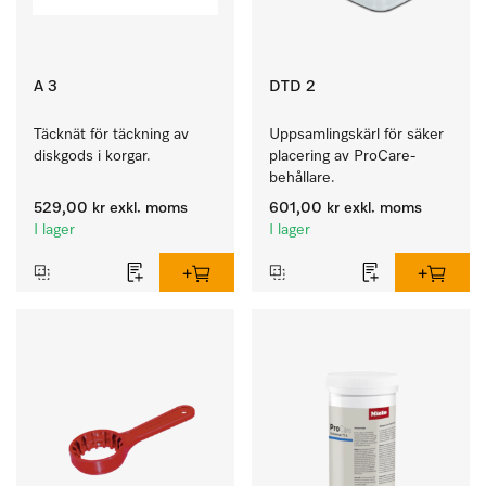
A 3
DTD 2
Täcknät för täckning av 
Uppsamlingskärl för säker 
diskgods i korgar.
placering av ProCare-
behållare. 
529,00 kr
exkl. moms
601,00 kr
exkl. moms
I lager
I lager