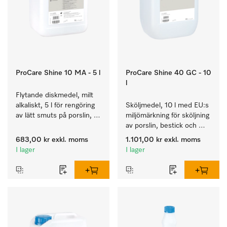
ProCare Shine 10 MA - 5 l
ProCare Shine 40 GC - 10
l
Flytande diskmedel, milt 
alkaliskt, 5 l för rengöring 
Sköljmedel, 10 l med EU:s 
av lätt smuts på porslin, 
miljömärkning för sköljning 
bestick och glas.
av porslin, bestick och 
glas.
683,00 kr
exkl. moms
1.101,00 kr
exkl. moms
I lager
I lager