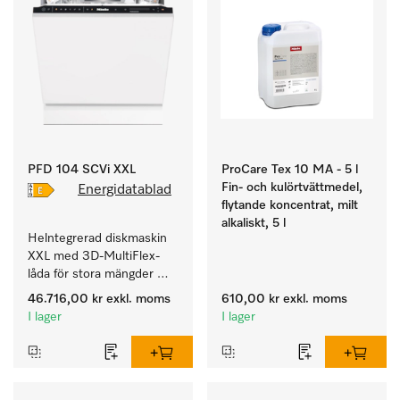
PFD 104 SCVi XXL
ProCare Tex 10 MA - 5 l
Fin- och kulörtvättmedel,
Energidatablad
flytande koncentrat, milt
alkaliskt, 5 l
Helntegrerad diskmaskin 
XXL med 3D-MultiFlex-
låda för stora mängder 
disk från hushåll, 
46.716,00 kr
exkl. moms
610,00 kr
exkl. moms
företagskök, pentryn och 
I lager
I lager
diskrum.