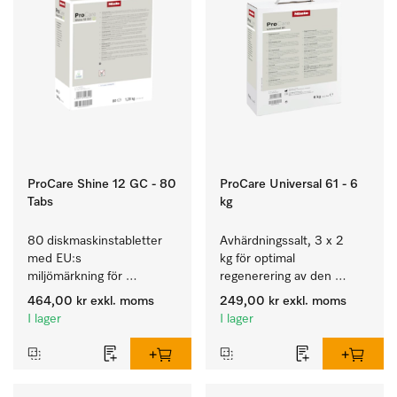
ProCare Shine 12 GC - 80
ProCare Universal 61 - 6
Tabs
kg
80 diskmaskinstabletter 
Avhärdningssalt, 3 x 2 
med EU:s 
kg för optimal 
miljömärkning för 
regenerering av den 
rengöring av mycket 
interna avhärdaren.
464,00 kr
exkl. moms
249,00 kr
exkl. moms
smutsigt porslin, bestick 
I lager
I lager
och glas.