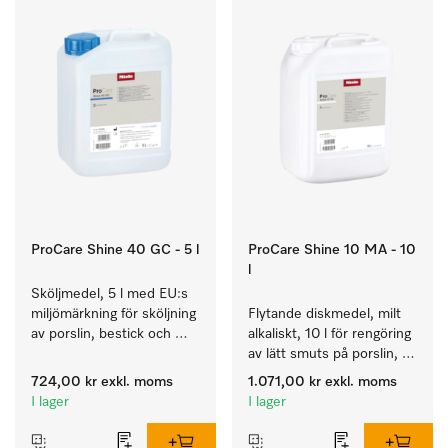
ProCare Shine 40 GC - 5 l
ProCare Shine 10 MA - 10
l
Sköljmedel, 5 l med EU:s 
miljömärkning för sköljning 
Flytande diskmedel, milt 
av porslin, bestick och 
alkaliskt, 10 l för rengöring 
glas.
av lätt smuts på porslin, 
bestick och glas.
724,00 kr
exkl. moms
1.071,00 kr
exkl. moms
I lager
I lager