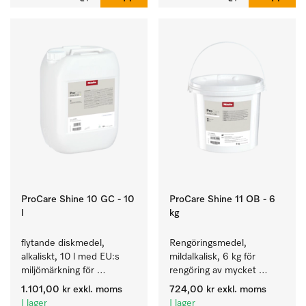
ProCare Shine 10 GC - 10
ProCare Shine 11 OB - 6
l
kg
flytande diskmedel, 
Rengöringsmedel, 
alkaliskt, 10 l med EU:s 
mildalkalisk, 6 kg för 
miljömärkning för 
rengöring av mycket 
rengöring av vardaglig 
smutsigt porslin, bestick 
1.101,00 kr
exkl. moms
724,00 kr
exkl. moms
smuts på porslin, bestick 
och glas.
I lager
I lager