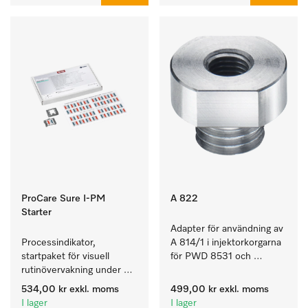
ProCare Sure I-PM
A 822
Starter
Adapter för användning av 
Processindikator, 
A 814/1 i injektorkorgarna 
startpaket för visuell 
för PWD 8531 och 
rutinövervakning under 
PWD 8532.
disk- och 
534,00 kr
exkl. moms
499,00 kr
exkl. moms
desinfektionsprocessen.
I lager
I lager