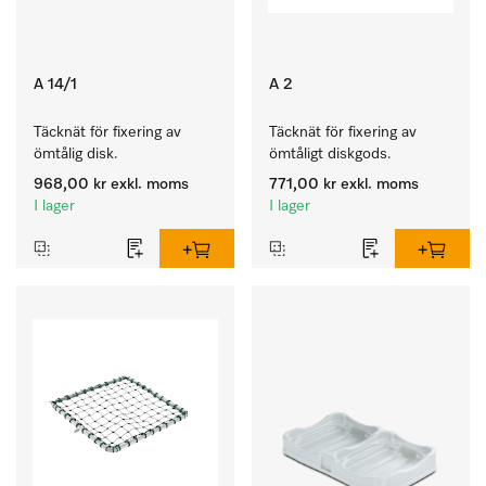
A 14/1
A 2
Täcknät för fixering av 
Täcknät för fixering av 
ömtålig disk.
ömtåligt diskgods.
968,00 kr
exkl. moms
771,00 kr
exkl. moms
I lager
I lager