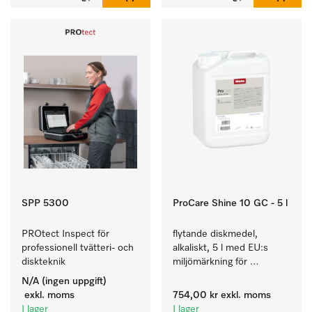
SPP 5300
ProCare Shine 10 GC - 5 l
PROtect Inspect för 
flytande diskmedel, 
professionell tvätteri- och 
alkaliskt, 5 l med EU:s 
diskteknik
miljömärkning för 
rengöring av vardaglig 
N/A (ingen uppgift)
smuts på porslin, bestick 
exkl. moms
754,00 kr
exkl. moms
och glas.
I lager
I lager