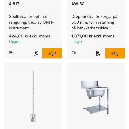
A 817
AW 50
Spolhylsa för optimal 
Droppbricka för korgar på 
rengöring, t.ex. av ÖNH-
500 mm, för avställning 
instrument.
på bänk/arbetsskiva.
424,00 kr
exkl. moms
1.871,00 kr
exkl. moms
I lager
I lager