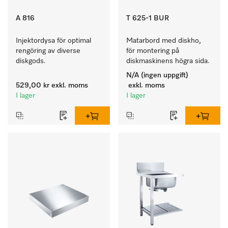
A 816
T 625-1 BUR
Injektordysa för optimal 
Matarbord med diskho, 
rengöring av diverse 
för montering på 
diskgods.
diskmaskinens högra sida.
N/A (ingen uppgift)
529,00 kr
exkl. moms
exkl. moms
I lager
I lager