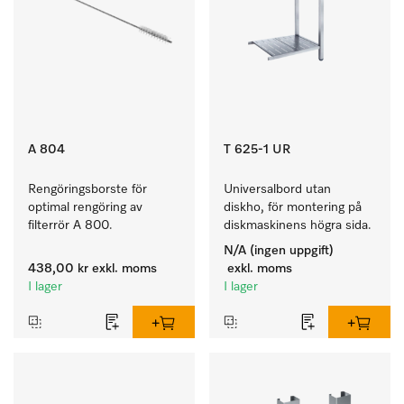
A 804
T 625-1 UR
Rengöringsborste för 
Universalbord utan 
optimal rengöring av 
diskho, för montering på 
filterrör A 800.
diskmaskinens högra sida.
N/A (ingen uppgift)
438,00 kr
exkl. moms
exkl. moms
I lager
I lager