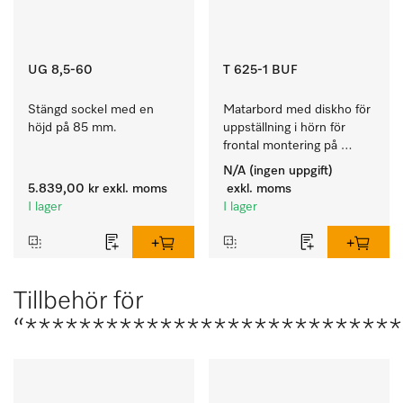
UG 8,5-60
T 625-1 BUF
Stängd sockel med en 
Matarbord med diskho för 
höjd på 85 mm.
uppställning i hörn för 
frontal montering på 
diskmaskinen.
N/A (ingen uppgift)
5.839,00 kr
exkl. moms
exkl. moms
I lager
I lager
Tillbehör för
“****************************