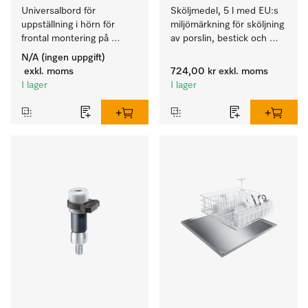
Universalbord för 
Sköljmedel, 5 l med EU:s 
uppställning i hörn för 
miljömärkning för sköljning 
frontal montering på 
av porslin, bestick och 
diskmaskinen.
glas.
N/A (ingen uppgift)
exkl. moms
724,00 kr
exkl. moms
I lager
I lager