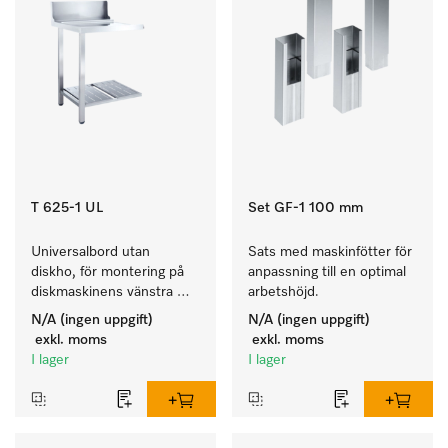
T 625-1 UL
Set GF-1 100 mm
Universalbord utan 
Sats med maskinfötter för 
diskho, för montering på 
anpassning till en optimal 
diskmaskinens vänstra 
arbetshöjd.
sida.
N/A (ingen uppgift)
N/A (ingen uppgift)
exkl. moms
exkl. moms
I lager
I lager