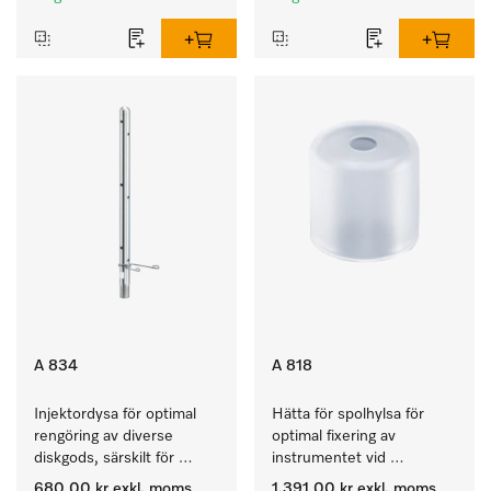
A 834
A 818
Injektordysa för optimal 
Hätta för spolhylsa för 
rengöring av diverse 
optimal fixering av 
diskgods, särskilt för 
instrumentet vid 
rektoskop.
användning av spolhylsan.
680,00 kr
exkl. moms
1.391,00 kr
exkl. moms