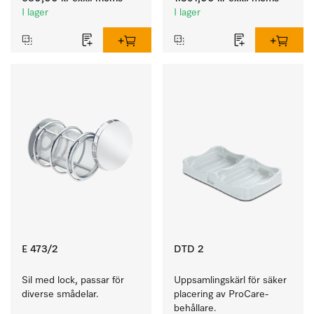
I lager
I lager
E 473/2
DTD 2
Sil med lock, passar för 
Uppsamlingskärl för säker 
diverse smådelar.
placering av ProCare-
behållare. 