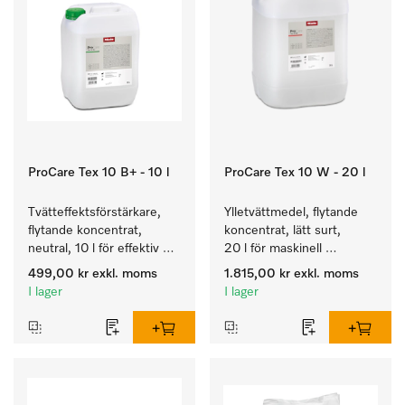
ProCare Tex 10 B+ - 10 l
ProCare Tex 10 W - 20 l
Tvätteffektsförstärkare, 
Ylletvättmedel, flytande 
flytande koncentrat, 
koncentrat, lätt surt, 
neutral, 10 l för effektiv 
20 l för maskinell 
borttagning av fettbaserad 
rengöring av ylle
499,00 kr
exkl. moms
1.815,00 kr
exkl. moms
smuts.
I lager
I lager