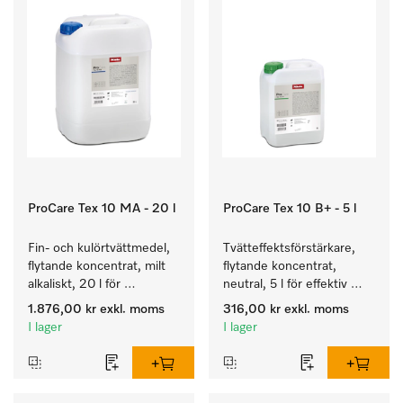
ProCare Tex 10 MA - 20 l
ProCare Tex 10 B+ - 5 l
Fin- och kulörtvättmedel, 
Tvätteffektsförstärkare, 
flytande koncentrat, milt 
flytande koncentrat, 
alkaliskt, 20 l för 
neutral, 5 l för effektiv 
rengöring av kulörtvätt 
borttagning av fettbaserad 
1.876,00 kr
exkl. moms
316,00 kr
exkl. moms
och ömtåliga textilier.
smuts.
I lager
I lager