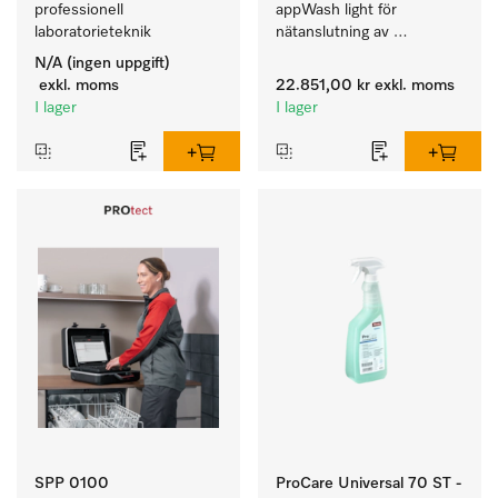
professionell 
appWash light för 
laboratorieteknik
nätanslutning av 
tvättmaskiner/torktumlare 
N/A (ingen uppgift)
m appWash Services PAY 
exkl. moms
22.851,00 kr
exkl. moms
och RELAX.
I lager
I lager
SPP 0100
ProCare Universal 70 ST -