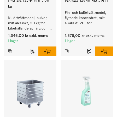
ProCare Tex 11 COL - 20
ProCare Tex 10 MA - 20 l
kg
Fin- och kulörtvättmedel, 
Kulörtvättmedel, pulver, 
flytande koncentrat, milt 
milt alkaliskt, 20 kg för 
alkaliskt, 20 l för 
bibehållande av färg och 
rengöring av kulörtvätt 
rengöring av kulörtvätt.
och ömtåliga textilier.
1.346,00 kr
exkl. moms
1.876,00 kr
exkl. moms
I lager
I lager