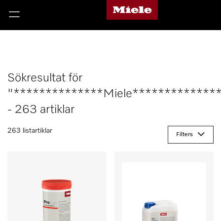
Sökresultat för
"**************Miele*************
- 263 artiklar
263 listartiklar
Filters