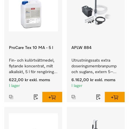
ProCare Tex 10 MA - 5 l
APLW 884
Fin- och kulörtvättmedel, 
Utrustningssats extra 
flytande koncentrat, milt 
doseringsmembranpump 
alkaliskt, 5 l för rengöring 
och suglans, extern 5–
av kulörtvätt och ömtåliga 
10 l behållare för 
622,00 kr
exkl. moms
6.162,00 kr
exkl. moms
textilier.
PLW 8636.
I lager
I lager