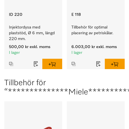
ID 220
E 118
Injektordysa med 
Tillbehör för optimal 
plaststöd, Ø 6 mm, längd 
placering av petriskålar.
220 mm.
500,00 kr
exkl. moms
6.003,00 kr
exkl. moms
I lager
I lager
Tillbehör för
“**************Miele*********