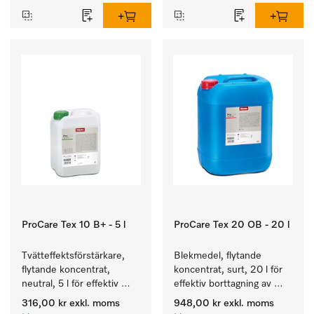
ProCare Tex 10 B+ - 5 l
ProCare Tex 20 OB - 20 l
Tvätteffektsförstärkare, 
Blekmedel, flytande 
flytande koncentrat, 
koncentrat, surt, 20 l för 
neutral, 5 l för effektiv 
effektiv borttagning av 
borttagning av fettbaserad 
envisa fläckar.
316,00 kr
exkl. moms
948,00 kr
exkl. moms
smuts.