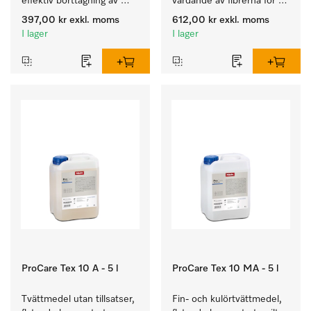
effektiv borttagning av 
vårdande av fibrerna för 
envisa fläckar.
en långvarig smidighet 
397,00 kr
exkl. moms
612,00 kr
exkl. moms
hos textilierna.
I lager
I lager
ProCare Tex 10 A - 5 l
ProCare Tex 10 MA - 5 l
Tvättmedel utan tillsatser, 
Fin- och kulörtvättmedel, 