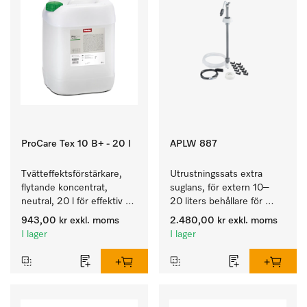
ProCare Tex 10 B+ - 20 l
APLW 887
Tvätteffektsförstärkare, 
Utrustningssats extra 
flytande koncentrat, 
suglans, för extern 10–
neutral, 20 l för effektiv 
20 liters behållare för 
borttagning av fettbaserad 
inbyggnad i PLW 8636.
943,00 kr
exkl. moms
2.480,00 kr
exkl. moms
smuts.
I lager
I lager