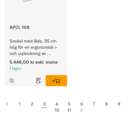
APCL 108
Sockel med låda, 35 cm 
hög för en ergonomisk i- 
och urplockning av 
tvättmaskinen och 
5.446,00 kr
exkl. moms
torktumlaren. 
I lager
1
2
3
4
5
6
7
8
9
10
11