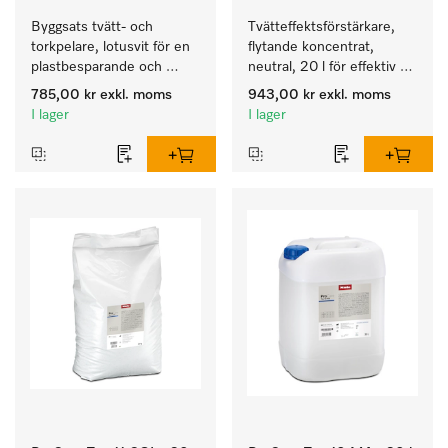
Byggsats tvätt- och 
Tvätteffektsförstärkare, 
torkpelare, lotusvit för en 
flytande koncentrat, 
plastbesparande och 
neutral, 20 l för effektiv 
säker montering i en 
borttagning av fettbaserad 
785,00 kr
exkl. moms
943,00 kr
exkl. moms
tvätt/tork-pelare. 
smuts.
I lager
I lager