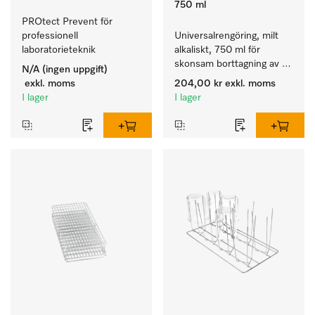
750 ml
PROtect Prevent för 
professionell 
Universalrengöring, milt 
laboratorieteknik
alkaliskt, 750 ml för 
skonsam borttagning av 
N/A (ingen uppgift)
fettrester och smuts.
exkl. moms
204,00 kr
exkl. moms
I lager
I lager