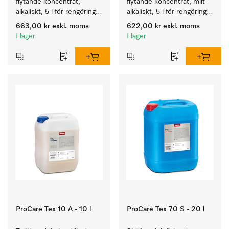
flytande koncentrat, 
flytande koncentrat, milt 
alkaliskt, 5 l för rengöring 
alkaliskt, 5 l för rengöring 
av vittvätt och färgäkta 
av kulörtvätt och ömtåliga 
663,00 kr
exkl. moms
622,00 kr
exkl. moms
kulörtvätt.
textilier.
I lager
I lager
ProCare Tex 10 A - 10 l
ProCare Tex 70 S - 20 l