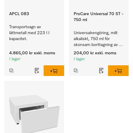
APCL 083
ProCare Universal 70 ST -
750 ml
Transportvagn av 
lättmetall med 223 l l 
Universalrengöring, milt 
kapacitet.
alkaliskt, 750 ml för 
skonsam borttagning av 
fettrester och smuts.
4.865,00 kr
exkl. moms
204,00 kr
exkl. moms
I lager
I lager