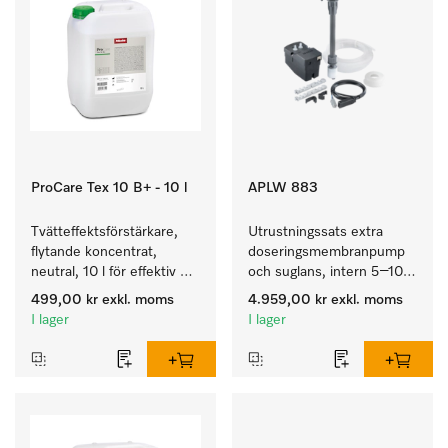
ProCare Tex 10 B+ - 10 l
APLW 883
Tvätteffektsförstärkare, 
Utrustningssats extra 
flytande koncentrat, 
doseringsmembranpump 
neutral, 10 l för effektiv 
och suglans, intern 5–10 l 
borttagning av fettbaserad 
behållare för PLW 8636.
499,00 kr
exkl. moms
4.959,00 kr
exkl. moms
smuts.
I lager
I lager