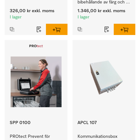
textilierna tack vare 
bibehållande av färg och 
pålitlig neutralisering.
rengöring av kulörtvätt.
326,00 kr
exkl. moms
1.346,00 kr
exkl. moms
I lager
I lager
SPP 0100
APCL 107
PROtect Prevent för 
Kommunikationsbox 