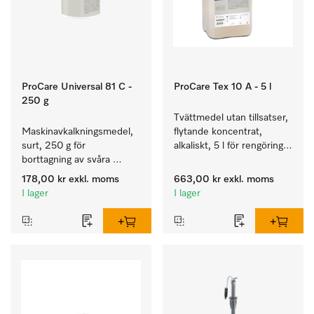
ProCare Universal 81 C -
ProCare Tex 10 A - 5 l
250 g
Tvättmedel utan tillsatser, 
Maskinavkalkningsmedel, 
flytande koncentrat, 
surt, 250 g för 
alkaliskt, 5 l för rengöring 
borttagning av svåra 
av vittvätt och färgäkta 
kalkavlagringar.
kulörtvätt.
178,00 kr
exkl. moms
663,00 kr
exkl. moms
I lager
I lager