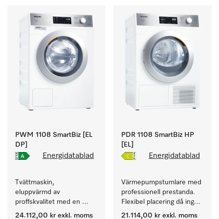
PWM 1108 SmartBiz [EL
PDR 1108 SmartBiz HP
DP]
[EL]
Energidatablad
Energidatablad
Tvättmaskin, 
Värmepumpstumlare med 
eluppvärmd av 
professionell prestanda. 
proffskvalitet med en 
Flexibel placering då ingen 
programtid på 79 min, 
evakueringskanal behövs.
24.112,00 kr
exkl. moms
21.114,00 kr
exkl. moms