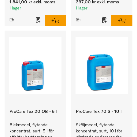
1.841,00 kr
exkl. moms
397,00 kr
exkl. moms
färgäkta kulörtvätt.
hos textilierna.
I lager
I lager
ProCare Tex 20 OB - 5 l
ProCare Tex 70 S - 10 l
Blekmedel, flytande 
Sköljmedel, flytande 
koncentrat, surt, 5 l för 
koncentrat, surt, 10 l för 