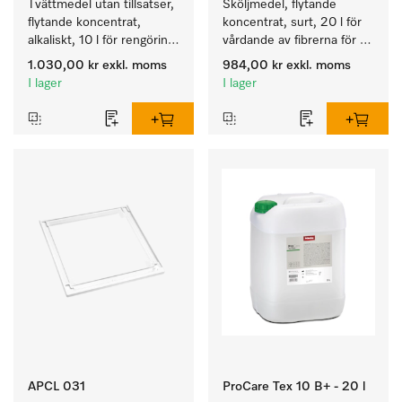
Tvättmedel utan tillsatser, 
Sköljmedel, flytande 
flytande koncentrat, 
koncentrat, surt, 20 l för 
alkaliskt, 10 l för rengöring 
vårdande av fibrerna för 
av vittvätt och färgäkta 
en långvarig smidighet 
1.030,00 kr
exkl. moms
984,00 kr
exkl. moms
kulörtvätt.
hos textilierna.
I lager
I lager
APCL 031
ProCare Tex 10 B+ - 20 l