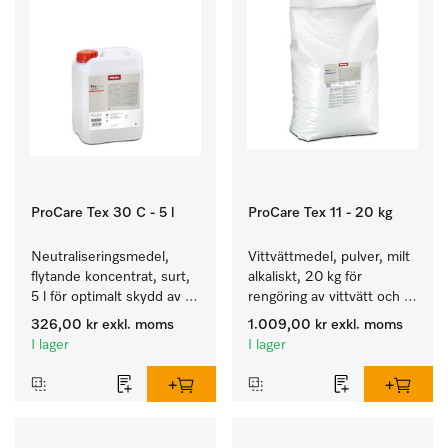
ProCare Tex 30 C - 5 l
ProCare Tex 11 - 20 kg
Neutraliseringsmedel, 
Vittvättmedel, pulver, milt 
flytande koncentrat, surt, 
alkaliskt, 20 kg för 
5 l för optimalt skydd av 
rengöring av vittvätt och 
textilierna tack vare 
färgäkta kulörtvätt.
326,00 kr
exkl. moms
1.009,00 kr
exkl. moms
pålitlig neutralisering.
I lager
I lager