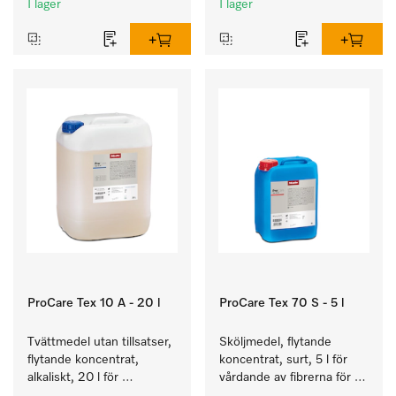
I lager
I lager
ProCare Tex 10 A - 20 l
ProCare Tex 70 S - 5 l
Tvättmedel utan tillsatser, 
Sköljmedel, flytande 
flytande koncentrat, 
koncentrat, surt, 5 l för 
alkaliskt, 20 l för 
vårdande av fibrerna för 
rengöring av vittvätt och 
en långvarig smidighet 