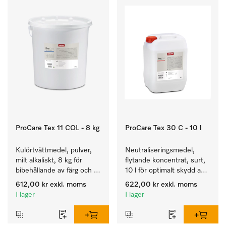
ProCare Tex 11 COL - 8 kg
ProCare Tex 30 C - 10 l
Kulörtvättmedel, pulver, 
Neutraliseringsmedel, 
milt alkaliskt, 8 kg för 
flytande koncentrat, surt, 
bibehållande av färg och 
10 l för optimalt skydd av 
rengöring av kulörtvätt.
textilierna tack vare 
612,00 kr
exkl. moms
622,00 kr
exkl. moms
pålitlig neutralisering.
I lager
I lager