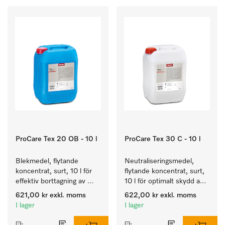
ProCare Tex 20 OB - 10 l
ProCare Tex 30 C - 10 l
Blekmedel, flytande 
Neutraliseringsmedel, 
koncentrat, surt, 10 l för 
flytande koncentrat, surt, 
effektiv borttagning av 
10 l för optimalt skydd av 
envisa fläckar.
textilierna tack vare 
621,00 kr
exkl. moms
622,00 kr
exkl. moms
pålitlig neutralisering.
I lager
I lager