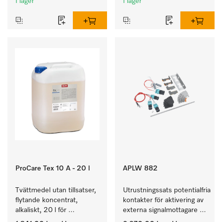
I lager
I lager
ProCare Tex 10 A - 20 l
APLW 882
Tvättmedel utan tillsatser, 
Utrustningssats potentialfria 
flytande koncentrat, 
kontakter för aktivering av 
alkaliskt, 20 l för 
externa signalmottagare 
rengöring av vittvätt och 
för PLW 8636.