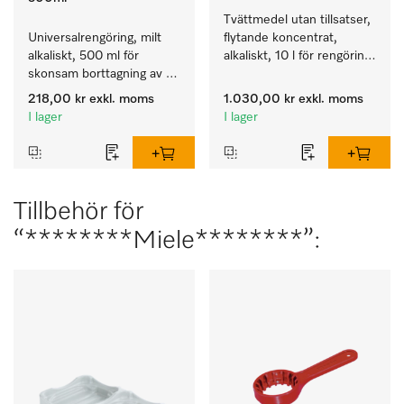
Tvättmedel utan tillsatser, 
Universalrengöring, milt 
flytande koncentrat, 
alkaliskt, 500 ml för 
alkaliskt, 10 l för rengöring 
skonsam borttagning av 
av vittvätt och färgäkta 
fettrester och smuts.
kulörtvätt.
218,00 kr
exkl. moms
1.030,00 kr
exkl. moms
I lager
I lager
Tillbehör för
“********Miele********”: