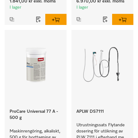
1.841,00 kr
exkl. moms
6.970,00 kr
exkl. moms
färgäkta kulörtvätt.
I lager
I lager
ProCare Universal 77 A -
APLW DS7111
500 g
Utrustningssats Flytande 
Maskinrengöring, alkaliskt, 
dosering för utökning av 
500 g för borttagning av 
PLW 7111 i efterhand med 