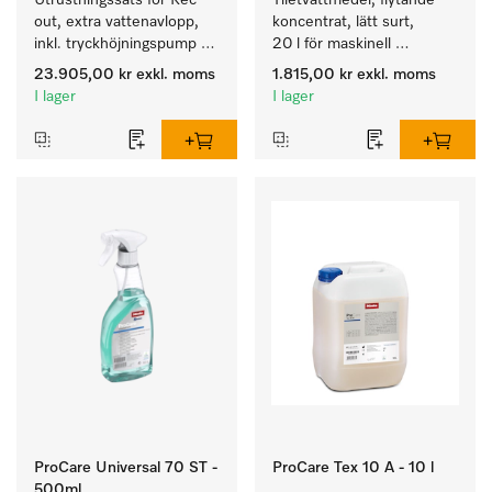
Utrustningssats för Rec 
Ylletvättmedel, flytande 
out, extra vattenavlopp, 
koncentrat, lätt surt, 
inkl. tryckhöjningspump 
20 l för maskinell 
för PLW 8636.
rengöring av ylle
23.905,00 kr
exkl. moms
1.815,00 kr
exkl. moms
I lager
I lager
ProCare Universal 70 ST -
ProCare Tex 10 A - 10 l
500ml