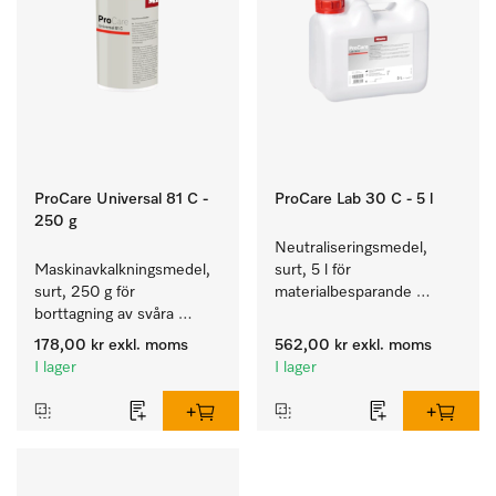
ProCare Universal 81 C -
ProCare Lab 30 C - 5 l
250 g
Neutraliseringsmedel, 
Maskinavkalkningsmedel, 
surt, 5 l för 
surt, 250 g för 
materialbesparande 
borttagning av svåra 
maskinell rengöring av 
kalkavlagringar.
laboratorieglas och -
178,00 kr
exkl. moms
562,00 kr
exkl. moms
instrument.
I lager
I lager