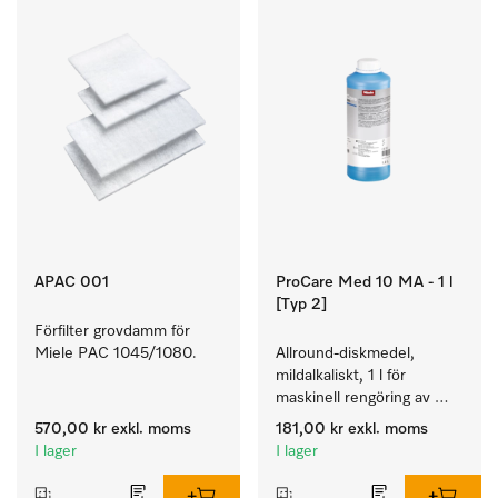
APAC 001
ProCare Med 10 MA - 1 l
[Typ 2]
Förfilter grovdamm för 
Miele PAC 1045/1080.
Allround-diskmedel, 
mildalkaliskt, 1 l för 
maskinell rengöring av 
instrument och utensilier.
570,00 kr
exkl. moms
181,00 kr
exkl. moms
I lager
I lager