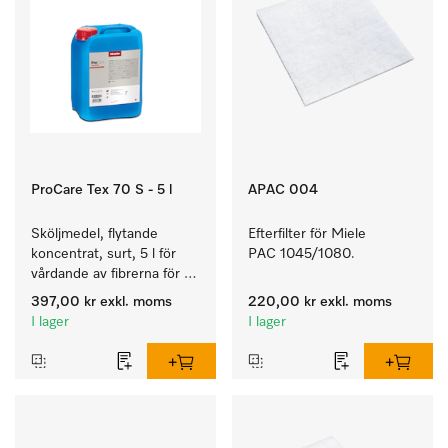
ProCare Tex 70 S - 5 l
APAC 004
Sköljmedel, flytande 
Efterfilter för Miele 
koncentrat, surt, 5 l för 
PAC 1045/1080.
vårdande av fibrerna för 
en långvarig smidighet 
397,00 kr
exkl. moms
220,00 kr
exkl. moms
hos textilierna.
I lager
I lager