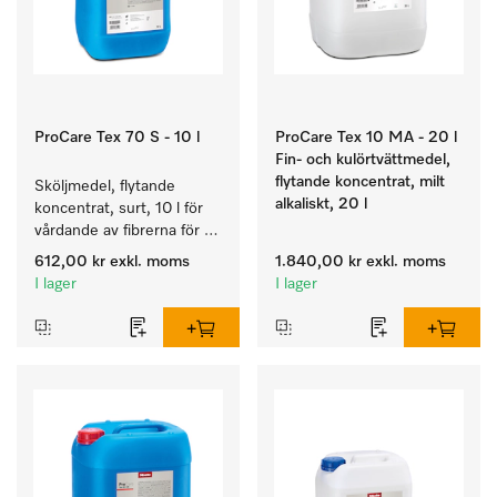
ProCare Tex 70 S - 10 l
ProCare Tex 10 MA - 20 l
Fin- och kulörtvättmedel,
flytande koncentrat, milt
Sköljmedel, flytande 
alkaliskt, 20 l
koncentrat, surt, 10 l för 
vårdande av fibrerna för 
en långvarig smidighet 
612,00 kr
exkl. moms
1.840,00 kr
exkl. moms
hos textilierna.
I lager
I lager