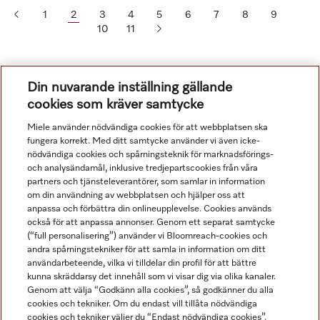
1
2
3
4
5
6
7
8
9
10
11
Din nuvarande inställning gällande
cookies som kräver samtycke
Miele använder nödvändiga cookies för att webbplatsen ska
fungera korrekt. Med ditt samtycke använder vi även icke-
nödvändiga cookies och spårningsteknik för marknadsförings-
och analysändamål, inklusive tredjepartscookies från våra
Navigering
partners och tjänsteleverantörer, som samlar in information
om din användning av webbplatsen och hjälper oss att
anpassa och förbättra din onlineupplevelse. Cookies används
Service
också för att anpassa annonser. Genom ett separat samtycke
(“full personalisering”) använder vi Bloomreach-cookies och
andra spårningstekniker för att samla in information om ditt
användarbeteende, vilka vi tilldelar din profil för att bättre
kunna skräddarsy det innehåll som vi visar dig via olika kanaler.
Genom att välja “Godkänn alla cookies”, så godkänner du alla
cookies och tekniker. Om du endast vill tillåta nödvändiga
cookies och tekniker väljer du “Endast nödvändiga cookies”.