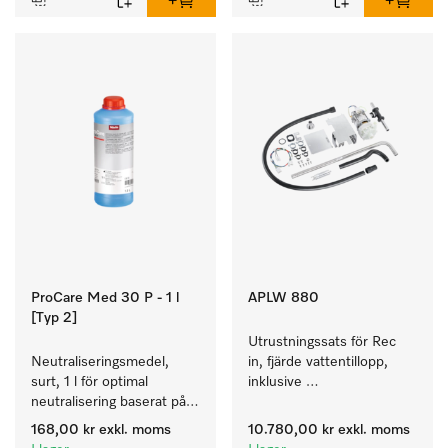
ProCare Med 30 P - 1 l
APLW 880
[Typ 2]
Utrustningssats för Rec 
Neutraliseringsmedel, 
in, fjärde vattentillopp, 
surt, 1 l för optimal 
inklusive 
neutralisering baserat på 
tryckhöjningspump för 
anorganisk syra.
PLW 8636.
168,00 kr
exkl. moms
10.780,00 kr
exkl. moms