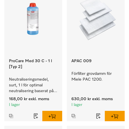
ProCare Med 30 C - 1 l
APAC 009
[Typ 2]
Förfilter grovdamm för 
Neutraliseringsmedel, 
Miele PAC 1200.
surt, 1 l för optimal 
neutralisering baserat på 
organisk syra.
168,00 kr
exkl. moms
630,00 kr
exkl. moms
I lager
I lager