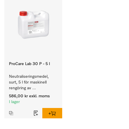
ProCare Lab 30 P - 5 l
Neutraliseringsmedel, 
surt, 5 l för maskinell 
rengöring av 
laboratorieglas och -
586,00 kr
exkl. moms
instrument.
I lager