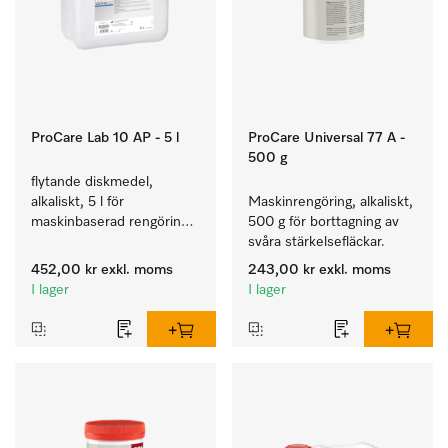
ProCare Lab 10 AP - 5 l
ProCare Universal 77 A -
500 g
flytande diskmedel, 
alkaliskt, 5 l för 
Maskinrengöring, alkaliskt, 
maskinbaserad rengöring 
500 g för borttagning av 
av laboratorieglas och -
svåra stärkelsefläckar.
intrument.
452,00 kr
exkl. moms
243,00 kr
exkl. moms
I lager
I lager