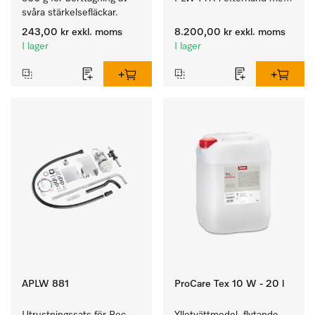
svåra stärkelsefläckar.
tredje doseringspump.
243,00 kr
exkl. moms
8.200,00 kr
exkl. moms
I lager
I lager
APLW 881
ProCare Tex 10 W - 20 l