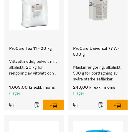
ProCare Tex 11 - 20 kg
ProCare Universal 77 A -
500 g
Vittvättmedel, pulver, milt 
alkaliskt, 20 kg för 
Maskinrengöring, alkaliskt, 
rengöring av vittvätt och 
500 g för borttagning av 
färgäkta kulörtvätt.
svåra stärkelsefläckar.
1.009,00 kr
exkl. moms
243,00 kr
exkl. moms
I lager
I lager