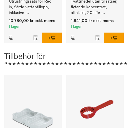
Utrustningssats för Rec 
Tvättmedel utan tillsatser, 
in, fjärde vattentillopp, 
flytande koncentrat, 
inklusive 
alkaliskt, 20 l för 
tryckhöjningspump för 
rengöring av vittvätt och 
10.780,00 kr
exkl. moms
1.841,00 kr
exkl. moms
PLW 8636.
färgäkta kulörtvätt.
I lager
I lager
Tillbehör för
“****************************