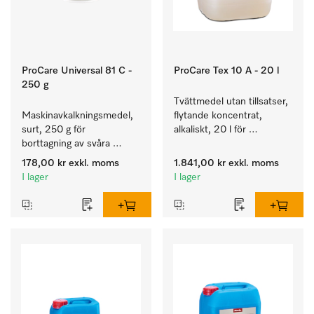
ProCare Universal 81 C -
ProCare Tex 10 A - 20 l
250 g
Tvättmedel utan tillsatser, 
Maskinavkalkningsmedel, 
flytande koncentrat, 
surt, 250 g för 
alkaliskt, 20 l för 
borttagning av svåra 
rengöring av vittvätt och 
kalkavlagringar.
färgäkta kulörtvätt.
178,00 kr
exkl. moms
1.841,00 kr
exkl. moms
I lager
I lager