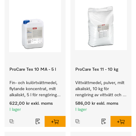
ProCare Tex 10 MA - 5 l
ProCare Tex 11 - 10 kg
Fin- och kulörtvättmedel, 
Vittvättmedel, pulver, milt 
flytande koncentrat, milt 
alkaliskt, 10 kg för 
alkaliskt, 5 l för rengöring 
rengöring av vittvätt och 
av kulörtvätt och ömtåliga 
färgäkta kulörtvätt.
622,00 kr
exkl. moms
586,00 kr
exkl. moms
textilier.
I lager
I lager