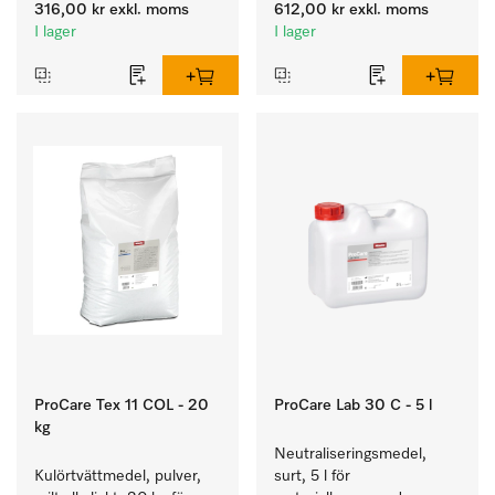
borttagning av fettbaserad 
rengöring av kulörtvätt.
316,00 kr
exkl. moms
612,00 kr
exkl. moms
smuts.
I lager
I lager
ProCare Tex 11 COL - 20
ProCare Lab 30 C - 5 l
kg
Neutraliseringsmedel, 
Kulörtvättmedel, pulver, 
surt, 5 l för 