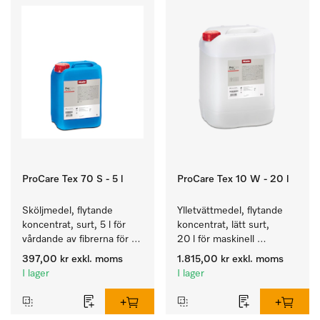
ProCare Tex 70 S - 5 l
ProCare Tex 10 W - 20 l
Sköljmedel, flytande 
Ylletvättmedel, flytande 
koncentrat, surt, 5 l för 
koncentrat, lätt surt, 
vårdande av fibrerna för 
20 l för maskinell 
en långvarig smidighet 
rengöring av ylle
397,00 kr
exkl. moms
1.815,00 kr
exkl. moms
hos textilierna.
I lager
I lager