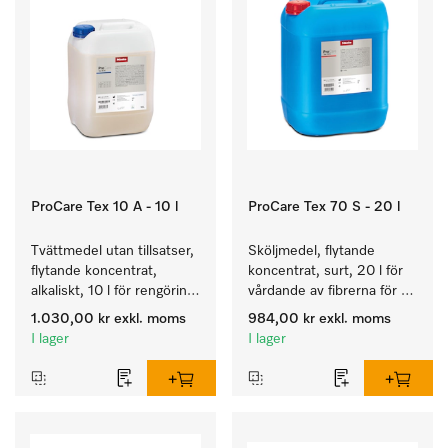
ProCare Tex 10 A - 10 l
ProCare Tex 70 S - 20 l
Tvättmedel utan tillsatser, 
Sköljmedel, flytande 
flytande koncentrat, 
koncentrat, surt, 20 l för 
alkaliskt, 10 l för rengöring 
vårdande av fibrerna för 
av vittvätt och färgäkta 
en långvarig smidighet 
1.030,00 kr
exkl. moms
984,00 kr
exkl. moms
kulörtvätt.
hos textilierna.
I lager
I lager