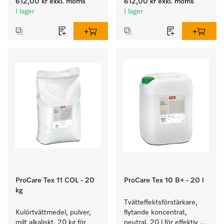
612,00 kr
exkl. moms
612,00 kr
exkl. moms
hos textilierna.
I lager
I lager
ProCare Tex 11 COL - 20
ProCare Tex 10 B+ - 20 l
kg
Tvätteffektsförstärkare, 
Kulörtvättmedel, pulver, 
flytande koncentrat, 
milt alkaliskt, 20 kg för 
neutral, 20 l för effektiv 