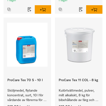
I lager
I lager
ProCare Tex 70 S - 10 l
ProCare Tex 11 COL - 8 kg
Sköljmedel, flytande 
Kulörtvättmedel, pulver, 
koncentrat, surt, 10 l för 
milt alkaliskt, 8 kg för 
vårdande av fibrerna för 
bibehållande av färg och 
en långvarig smidighet 
rengöring av kulörtvätt.