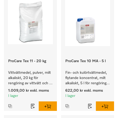
ProCare Tex 11 - 20 kg
ProCare Tex 10 MA - 5 l
Vittvättmedel, pulver, milt 
Fin- och kulörtvättmedel, 
alkaliskt, 20 kg för 
flytande koncentrat, milt 
rengöring av vittvätt och 
alkaliskt, 5 l för rengöring 
färgäkta kulörtvätt.
av kulörtvätt och ömtåliga 
1.009,00 kr
exkl. moms
622,00 kr
exkl. moms
textilier.
I lager
I lager