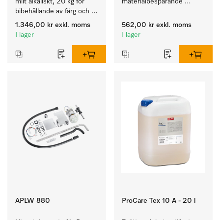
milt alkaliskt, 20 kg för 
materialbesparande 
bibehållande av färg och 
maskinell rengöring av 
rengöring av kulörtvätt.
laboratorieglas och -
1.346,00 kr
exkl. moms
562,00 kr
exkl. moms
instrument.
I lager
I lager
APLW 880
ProCare Tex 10 A - 20 l