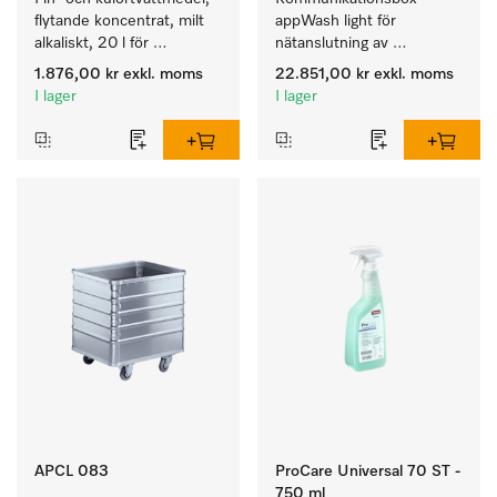
flytande koncentrat, milt 
appWash light för 
alkaliskt, 20 l för 
nätanslutning av 
rengöring av kulörtvätt 
tvättmaskiner/torktumlare 
1.876,00 kr
exkl. moms
22.851,00 kr
exkl. moms
och ömtåliga textilier.
m appWash Services PAY 
I lager
I lager
och RELAX.
APCL 083
ProCare Universal 70 ST -
750 ml