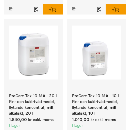
49 min och 
desinfektionsprogram för 
trygg hygien.
ProCare Tex 10 MA - 20 l
ProCare Tex 10 MA - 10 l
Fin- och kulörtvättmedel,
Fin- och kulörtvättmedel,
flytande koncentrat, milt
flytande koncentrat, milt
alkaliskt, 20 l
alkaliskt, 10 l
1.840,00 kr
exkl. moms
1.010,00 kr
exkl. moms
I lager
I lager