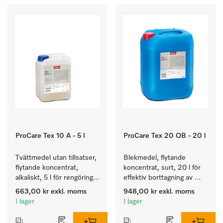
ProCare Tex 10 A - 5 l
ProCare Tex 20 OB - 20 l
Tvättmedel utan tillsatser, 
Blekmedel, flytande 
flytande koncentrat, 
koncentrat, surt, 20 l för 
alkaliskt, 5 l för rengöring 
effektiv borttagning av 
av vittvätt och färgäkta 
envisa fläckar.
663,00 kr
exkl. moms
948,00 kr
exkl. moms
kulörtvätt.
I lager
I lager