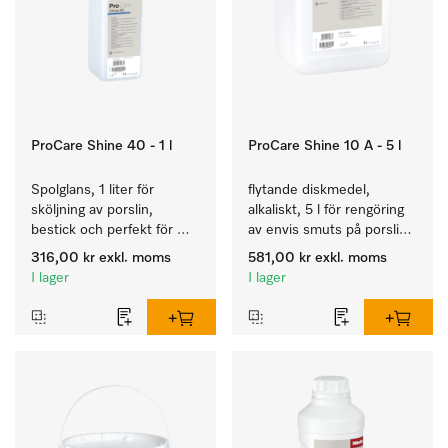
ProCare Shine 40 - 1 l
ProCare Shine 10 A - 5 l
Spolglans, 1 liter för 
flytande diskmedel, 
sköljning av porslin, 
alkaliskt, 5 l för rengöring 
bestick och perfekt för 
av envis smuts på porslin, 
glas.
bestick och glas.
316,00 kr
exkl. moms
581,00 kr
exkl. moms
I lager
I lager