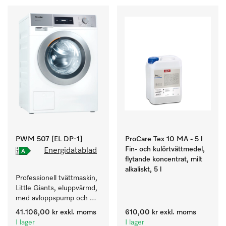
PWM 507 [EL DP-1]
ProCare Tex 10 MA - 5 l
Fin- och kulörtvättmedel,
Energidatablad
flytande koncentrat, milt
alkaliskt, 5 l
Professionell tvättmaskin, 
Little Giants, eluppvärmd, 
med avloppspump och 
målgruppsspecifika 
41.106,00 kr
exkl. moms
610,00 kr
exkl. moms
program. Prestanda 7 kg i 
I lager
I lager