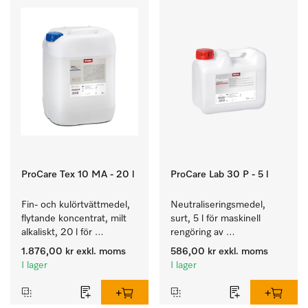
ProCare Tex 10 MA - 20 l
ProCare Lab 30 P - 5 l
Fin- och kulörtvättmedel, 
Neutraliseringsmedel, 
flytande koncentrat, milt 
surt, 5 l för maskinell 
alkaliskt, 20 l för 
rengöring av 
rengöring av kulörtvätt 
laboratorieglas och -
1.876,00 kr
exkl. moms
586,00 kr
exkl. moms
och ömtåliga textilier.
instrument.
I lager
I lager