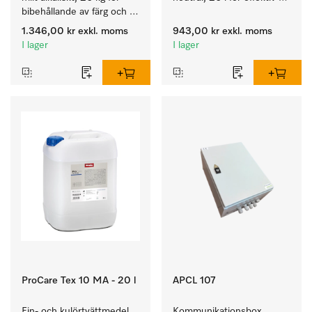
bibehållande av färg och 
borttagning av fettbaserad 
rengöring av kulörtvätt.
smuts.
1.346,00 kr
exkl. moms
943,00 kr
exkl. moms
I lager
I lager
ProCare Tex 10 MA - 20 l
APCL 107
Fin- och kulörtvättmedel, 
Kommunikationsbox 