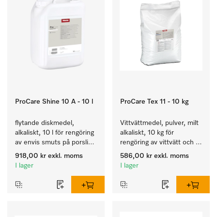
ProCare Shine 10 A - 10 l
ProCare Tex 11 - 10 kg
flytande diskmedel, 
Vittvättmedel, pulver, milt 
alkaliskt, 10 l för rengöring 
alkaliskt, 10 kg för 
av envis smuts på porslin, 
rengöring av vittvätt och 
bestick och glas.
färgäkta kulörtvätt.
918,00 kr
exkl. moms
586,00 kr
exkl. moms
I lager
I lager