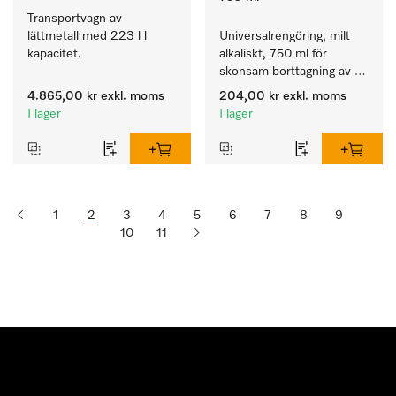
Transportvagn av 
lättmetall med 223 l l 
Universalrengöring, milt 
kapacitet.
alkaliskt, 750 ml för 
skonsam borttagning av 
fettrester och smuts.
4.865,00 kr
exkl. moms
204,00 kr
exkl. moms
I lager
I lager
1
2
3
4
5
6
7
8
9
10
11