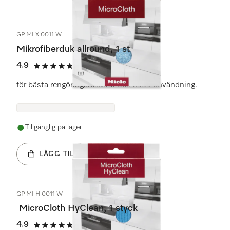
9
Produkter
GP MI X 0011 W
Mikrofiberduk allround, 1 st
4.9
(74 recensioner)
4.9 stars out of 5
för bästa rengöringsresultat och säker användning.
Tillgänglig på lager
LÄGG TILL
GP MI H 0011 W
MicroCloth HyClean, 1 styck
4.9
(49 recensioner)