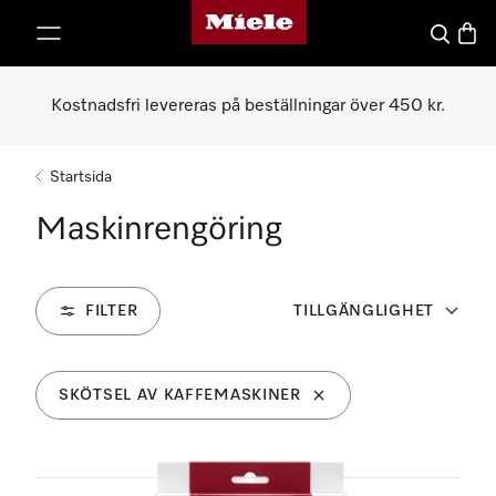
Mieles hemsida
 till innehål
Sök
Varuk
Kostnadsfri levereras på beställningar över 450 kr.
Startsida
Maskinrengöring
FILTER
TILLGÄNGLIGHET
SKÖTSEL AV KAFFEMASKINER