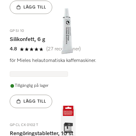
LÄGG TILL
GP SI 10
Silikonfett, 6 g
4.8
(27 recensioner)
4.8 stars out of 5
för Mieles helautomatiska kaffemaskiner.
Tillgänglig på lager
LÄGG TILL
GP CL CX 0102 T
Rengöringstabletter, 10 st