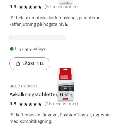
4.9
(37 recensioner)
4.9 stars out of 5
för helautomatiska kaffemaskiner, garanterar
kaffenjutning på högsta nivå.
Tillgänglig på lager
LÄGG TILL
GP DC CX 0061 T
Avkalkningstabletter, 6 st
4.8
(46 recensioner)
4.8 stars out of 5
för kaffemaskin, ångugn, FashionMaster, ugn/spis
med kombitillagning.