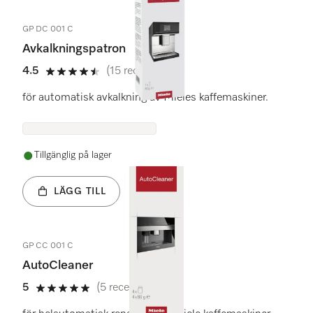
GP DC 001 C
Avkalkningspatron
4.5
(15 recensioner)
4.5 stars out of 5
för automatisk avkalkning av Mieles kaffemaskiner.
Tillgänglig på lager
LÄGG TILL
GP CC 001 C
AutoCleaner
5
(5 recensioner)
5 stars out of 5