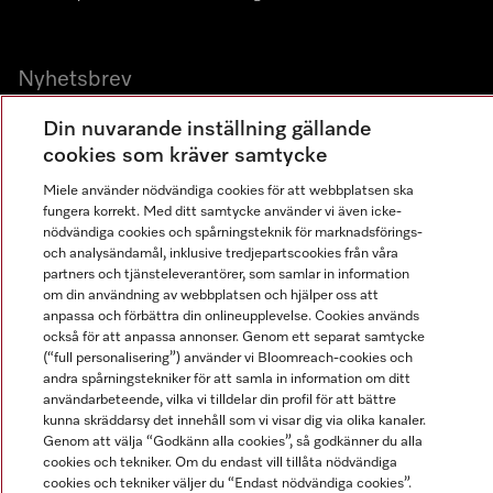
Nyhetsbrev
Gå med i vår gemenskap
Din nuvarande inställning gällande
cookies som kräver samtycke
Miele använder nödvändiga cookies för att webbplatsen ska
fungera korrekt. Med ditt samtycke använder vi även icke-
nödvändiga cookies och spårningsteknik för marknadsförings-
och analysändamål, inklusive tredjepartscookies från våra
partners och tjänsteleverantörer, som samlar in information
om din användning av webbplatsen och hjälper oss att
Miele på LinkedIn
Miele på Facebook
Miele på Instagram
Miele på Youtube
anpassa och förbättra din onlineupplevelse. Cookies används
också för att anpassa annonser. Genom ett separat samtycke
(“full personalisering”) använder vi Bloomreach-cookies och
andra spårningstekniker för att samla in information om ditt
användarbeteende, vilka vi tilldelar din profil för att bättre
kunna skräddarsy det innehåll som vi visar dig via olika kanaler.
Miele AB
Genom att välja “Godkänn alla cookies”, så godkänner du alla
cookies och tekniker. Om du endast vill tillåta nödvändiga
Allmänna villkor
cookies och tekniker väljer du “Endast nödvändiga cookies”.