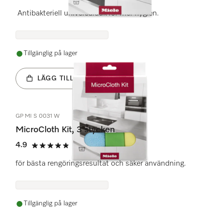
4.9 stars out of 5
Antibakteriell universalduk för mer hygien.
Tillgänglig på lager
LÄGG TILL
GP MI S 0031 W
MicroCloth Kit, 3 stycken
4.9
(48 recensioner)
4.9 stars out of 5
för bästa rengöringsresultat och säker användning.
Tillgänglig på lager