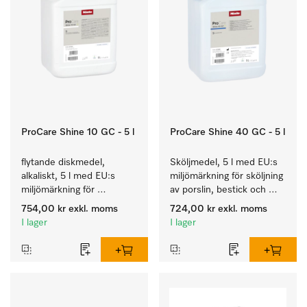
ProCare Shine 10 GC - 5 l
ProCare Shine 40 GC - 5 l
flytande diskmedel, 
Sköljmedel, 5 l med EU:s 
alkaliskt, 5 l med EU:s 
miljömärkning för sköljning 
miljömärkning för 
av porslin, bestick och 
rengöring av vardaglig 
glas.
754,00 kr
exkl. moms
724,00 kr
exkl. moms
smuts på porslin, bestick 
I lager
I lager
och glas.