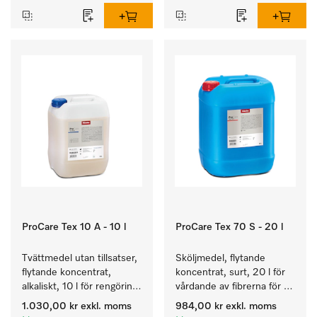
ProCare Tex 10 A - 10 l
ProCare Tex 70 S - 20 l
Tvättmedel utan tillsatser, 
Sköljmedel, flytande 
flytande koncentrat, 
koncentrat, surt, 20 l för 
alkaliskt, 10 l för rengöring 
vårdande av fibrerna för 
av vittvätt och färgäkta 
en långvarig smidighet 
1.030,00 kr
exkl. moms
984,00 kr
exkl. moms
kulörtvätt.
hos textilierna.