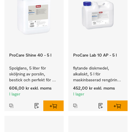
ProCare Shine 40 - 5 l
ProCare Lab 10 AP - 5 l
Spolglans, 5 liter för 
flytande diskmedel, 
sköljning av porslin, 
alkaliskt, 5 l för 
bestick och perfekt för 
maskinbaserad rengöring 
glas.
av laboratorieglas och -
606,00 kr
exkl. moms
452,00 kr
exkl. moms
intrument.
I lager
I lager