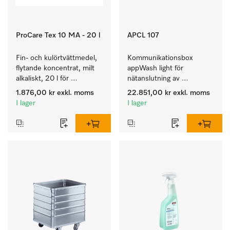
ProCare Tex 10 MA - 20 l
APCL 107
Fin- och kulörtvättmedel, 
Kommunikationsbox 
flytande koncentrat, milt 
appWash light för 
alkaliskt, 20 l för 
nätanslutning av 
rengöring av kulörtvätt 
tvättmaskiner/torktumlare 
1.876,00 kr
exkl. moms
22.851,00 kr
exkl. moms
och ömtåliga textilier.
m appWash Services PAY 
I lager
I lager
och RELAX.