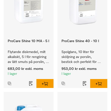
ProCare Shine 10 MA - 5 l
ProCare Shine 40 - 10 l
Flytande diskmedel, milt 
Spolglans, 10 liter för 
alkaliskt, 5 l för rengöring 
sköljning av porslin, 
av lätt smuts på porslin, 
bestick och perfekt för 
bestick och glas.
glas.
683,00 kr
exkl. moms
953,00 kr
exkl. moms
I lager
I lager