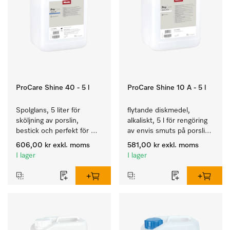
ProCare Shine 40 - 5 l
ProCare Shine 10 A - 5 l
Spolglans, 5 liter för 
flytande diskmedel, 
sköljning av porslin, 
alkaliskt, 5 l för rengöring 
bestick och perfekt för 
av envis smuts på porslin, 
glas.
bestick och glas.
606,00 kr
exkl. moms
581,00 kr
exkl. moms
I lager
I lager