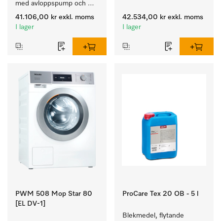
med avloppspump och 
avloppsventil speciellt för 
målgruppsspecifika 
kraven i Facility 
41.106,00 kr
exkl. moms
42.534,00 kr
exkl. moms
program. Prestanda 7 kg i 
Management. Tvättmängd 
I lager
I lager
49 min och 
6 kg.
desinfektionsprogram för 
trygg hygien.
PWM 508 Mop Star 80
ProCare Tex 20 OB - 5 l
[EL DV-1]
Blekmedel, flytande 