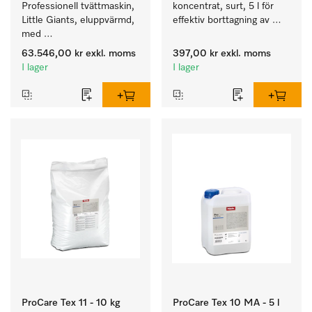
Professionell tvättmaskin, 
koncentrat, surt, 5 l för 
Little Giants, eluppvärmd, 
effektiv borttagning av 
med 
envisa fläckar.
avloppsventil speciellt för 
63.546,00 kr
exkl. moms
397,00 kr
exkl. moms
kraven i Facility 
I lager
I lager
Management. Tvättmängd 
8 kg.
ProCare Tex 11 - 10 kg
ProCare Tex 10 MA - 5 l