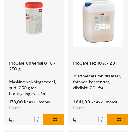
ProCare Universal 81 C -
ProCare Tex 10 A - 20 l
250 g
Tvättmedel utan tillsatser, 
Maskinavkalkningsmedel, 
flytande koncentrat, 
surt, 250 g för 
alkaliskt, 20 l för 
borttagning av svåra 
rengöring av vittvätt och 
kalkavlagringar.
färgäkta kulörtvätt.
178,00 kr
exkl. moms
1.841,00 kr
exkl. moms
I lager
I lager