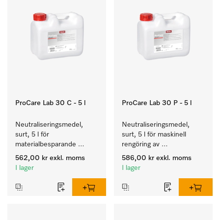
ProCare Lab 30 C - 5 l
ProCare Lab 30 P - 5 l
Neutraliseringsmedel, 
Neutraliseringsmedel, 
surt, 5 l för 
surt, 5 l för maskinell 
materialbesparande 
rengöring av 
maskinell rengöring av 
laboratorieglas och -
562,00 kr
exkl. moms
586,00 kr
exkl. moms
laboratorieglas och -
instrument.
I lager
I lager
instrument.