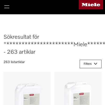
Sökresultat för
"**********************Miele*****
- 263 artiklar
263 listartiklar
Filters