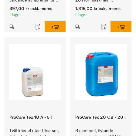
vårdande av fibrerna för 
20 l för maskinell 
en långvarig smidighet 
rengöring av ylle
397,00 kr
exkl. moms
1.815,00 kr
exkl. moms
hos textilierna.
I lager
I lager
ProCare Tex 10 A - 5 l
ProCare Tex 20 OB - 20 l
Tvättmedel utan tillsatser, 
Blekmedel, flytande 