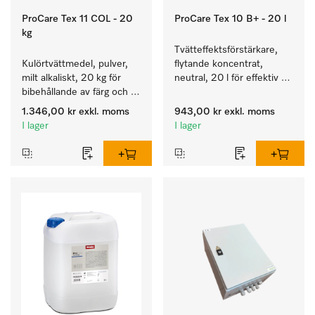
ProCare Tex 11 COL - 20
ProCare Tex 10 B+ - 20 l
kg
Tvätteffektsförstärkare, 
Kulörtvättmedel, pulver, 
flytande koncentrat, 
milt alkaliskt, 20 kg för 
neutral, 20 l för effektiv 
bibehållande av färg och 
borttagning av fettbaserad 
rengöring av kulörtvätt.
smuts.
1.346,00 kr
exkl. moms
943,00 kr
exkl. moms
I lager
I lager