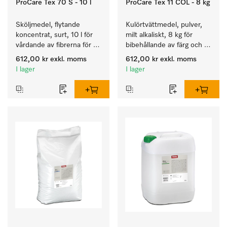
ProCare Tex 70 S - 10 l
ProCare Tex 11 COL - 8 kg
Sköljmedel, flytande 
Kulörtvättmedel, pulver, 
koncentrat, surt, 10 l för 
milt alkaliskt, 8 kg för 
vårdande av fibrerna för 
bibehållande av färg och 
en långvarig smidighet 
rengöring av kulörtvätt.
612,00 kr
exkl. moms
612,00 kr
exkl. moms
hos textilierna.
I lager
I lager