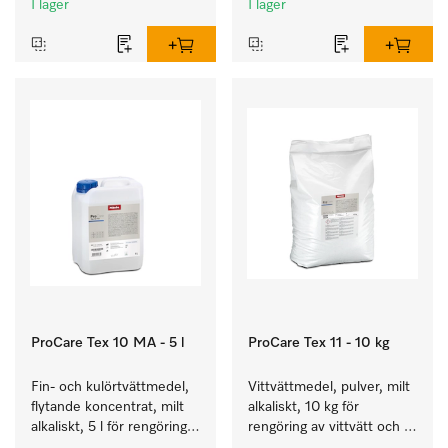
I lager
I lager
ProCare Tex 10 MA - 5 l
ProCare Tex 11 - 10 kg
Fin- och kulörtvättmedel, 
Vittvättmedel, pulver, milt 
flytande koncentrat, milt 
alkaliskt, 10 kg för 
alkaliskt, 5 l för rengöring 
rengöring av vittvätt och 
av kulörtvätt och ömtåliga 
färgäkta kulörtvätt.