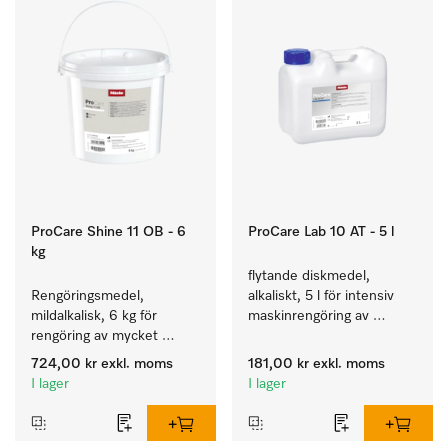
ProCare Shine 11 OB - 6
ProCare Lab 10 AT - 5 l
kg
flytande diskmedel, 
Rengöringsmedel, 
alkaliskt, 5 l för intensiv 
mildalkalisk, 6 kg för 
maskinrengöring av 
rengöring av mycket 
laboratorieglas och -
smutsigt porslin, bestick 
instrument.
724,00 kr
exkl. moms
181,00 kr
exkl. moms
och glas.
I lager
I lager