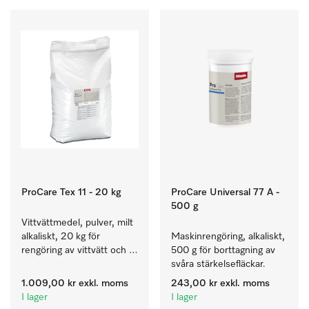
ProCare Tex 11 - 20 kg
ProCare Universal 77 A -
500 g
Vittvättmedel, pulver, milt 
alkaliskt, 20 kg för 
Maskinrengöring, alkaliskt, 
rengöring av vittvätt och 
500 g för borttagning av 
färgäkta kulörtvätt.
svåra stärkelsefläckar.
1.009,00 kr
exkl. moms
243,00 kr
exkl. moms
I lager
I lager