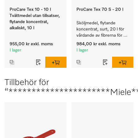
ProCare Tex 10 - 10 l
ProCare Tex 70 S - 20 l
Tvättmedel utan tillsatser,
flytande koncentrat,
Sköljmedel, flytande 
alkaliskt, 10 l
koncentrat, surt, 20 l för 
vårdande av fibrerna för 
en långvarig smidighet 
955,00 kr
exkl. moms
984,00 kr
exkl. moms
hos textilierna.
I lager
I lager
Tillbehör för
“**********************Miele*