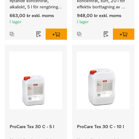
flytande koncentrat, 
koncentrat, surt, 20 l för 
alkaliskt, 5 l för rengöring 
effektiv borttagning av 
av vittvätt och färgäkta 
envisa fläckar.
663,00 kr
exkl. moms
948,00 kr
exkl. moms
kulörtvätt.
I lager
I lager
ProCare Tex 30 C - 5 l
ProCare Tex 30 C - 10 l