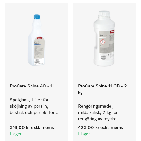
ProCare Shine 40 - 1 l
ProCare Shine 11 OB - 2
kg
Spolglans, 1 liter för 
sköljning av porslin, 
Rengöringsmedel, 
bestick och perfekt för 
mildalkalisk, 2 kg för 
glas.
rengöring av mycket 
smutsigt porslin, bestick 
316,00 kr
exkl. moms
423,00 kr
exkl. moms
och glas.
I lager
I lager