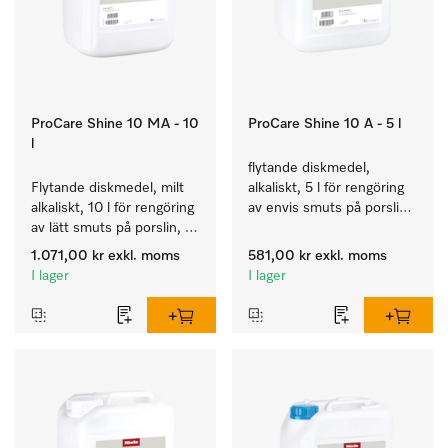
ProCare Shine 10 MA - 10
ProCare Shine 10 A - 5 l
l
flytande diskmedel, 
Flytande diskmedel, milt 
alkaliskt, 5 l för rengöring 
alkaliskt, 10 l för rengöring 
av envis smuts på porslin, 
av lätt smuts på porslin, 
bestick och glas.
bestick och glas.
1.071,00 kr
exkl. moms
581,00 kr
exkl. moms
I lager
I lager