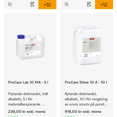
ProCare Lab 10 MA - 5 l
ProCare Shine 10 A - 10 l
Flytande diskmedel, milt 
flytande diskmedel, 
alkaliskt, 5 l för 
alkaliskt, 10 l för rengöring 
materialbesparande 
av envis smuts på porslin, 
maskinell rengöring av 
bestick och glas.
238,00 kr
exkl. moms
918,00 kr
exkl. moms
laboratorieglas och -