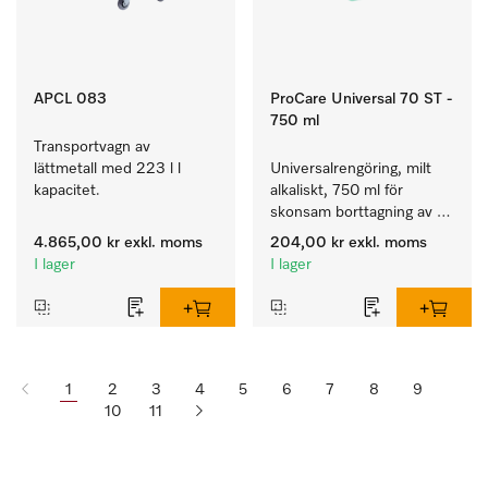
APCL 083
ProCare Universal 70 ST -
750 ml
Transportvagn av 
lättmetall med 223 l l 
Universalrengöring, milt 
kapacitet.
alkaliskt, 750 ml för 
skonsam borttagning av 
fettrester och smuts.
4.865,00 kr
exkl. moms
204,00 kr
exkl. moms
I lager
I lager
1
2
3
4
5
6
7
8
9
10
11