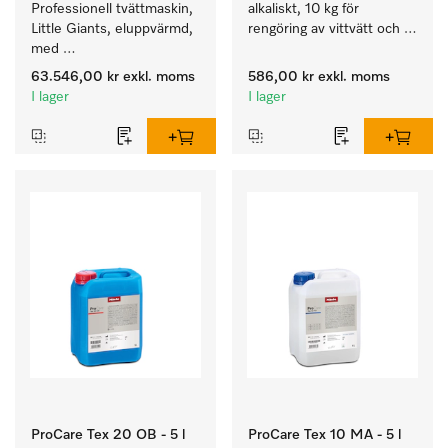
Professionell tvättmaskin, 
alkaliskt, 10 kg för 
Little Giants, eluppvärmd, 
rengöring av vittvätt och 
med 
färgäkta kulörtvätt.
avloppsventil speciellt för 
63.546,00 kr
exkl. moms
586,00 kr
exkl. moms
kraven i Facility 
I lager
I lager
Management. Tvättmängd 
8 kg.
ProCare Tex 20 OB - 5 l
ProCare Tex 10 MA - 5 l