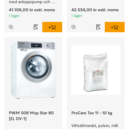
med avloppspump och 
avloppsventil speciellt för 
målgruppsspecifika 
kraven i Facility 
41.106,00 kr
exkl. moms
42.534,00 kr
exkl. moms
program. Prestanda 7 kg i 
Management. Tvättmängd 
I lager
I lager
49 min och 
6 kg.
desinfektionsprogram för 
trygg hygien.
PWM 508 Mop Star 80
ProCare Tex 11 - 10 kg
[EL DV-1]
Vittvättmedel, pulver, milt 