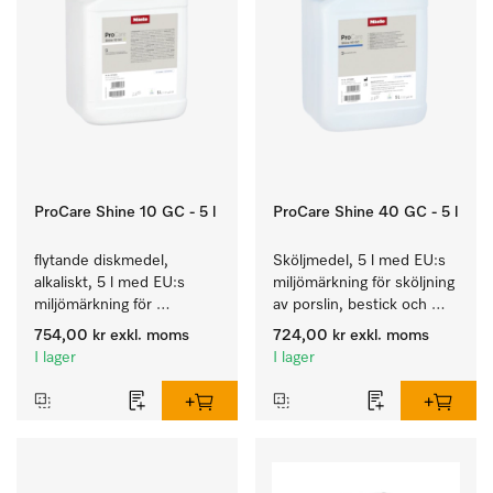
ProCare Shine 10 GC - 5 l
ProCare Shine 40 GC - 5 l
flytande diskmedel, 
Sköljmedel, 5 l med EU:s 
alkaliskt, 5 l med EU:s 
miljömärkning för sköljning 
miljömärkning för 
av porslin, bestick och 
rengöring av vardaglig 
glas.
754,00 kr
exkl. moms
724,00 kr
exkl. moms
smuts på porslin, bestick 
I lager
I lager
och glas.