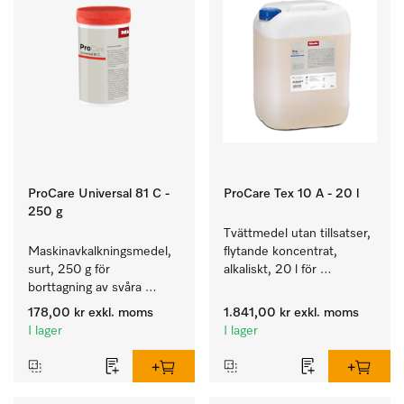
ProCare Universal 81 C -
ProCare Tex 10 A - 20 l
250 g
Tvättmedel utan tillsatser, 
Maskinavkalkningsmedel, 
flytande koncentrat, 
surt, 250 g för 
alkaliskt, 20 l för 
borttagning av svåra 
rengöring av vittvätt och 
kalkavlagringar.
färgäkta kulörtvätt.
178,00 kr
exkl. moms
1.841,00 kr
exkl. moms
I lager
I lager