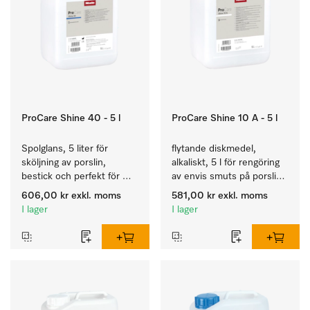
ProCare Shine 40 - 5 l
ProCare Shine 10 A - 5 l
Spolglans, 5 liter för 
flytande diskmedel, 
sköljning av porslin, 
alkaliskt, 5 l för rengöring 
bestick och perfekt för 
av envis smuts på porslin, 
glas.
bestick och glas.
606,00 kr
exkl. moms
581,00 kr
exkl. moms
I lager
I lager