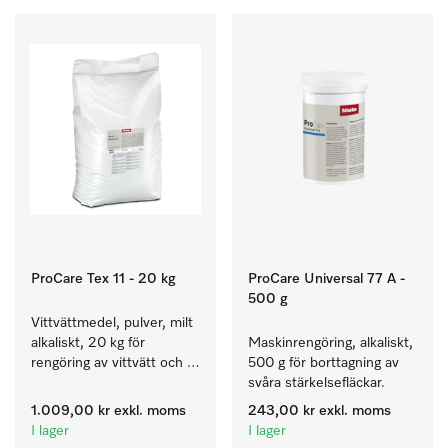
ProCare Tex 11 - 20 kg
ProCare Universal 77 A -
500 g
Vittvättmedel, pulver, milt 
alkaliskt, 20 kg för 
Maskinrengöring, alkaliskt, 
rengöring av vittvätt och 
500 g för borttagning av 
färgäkta kulörtvätt.
svåra stärkelsefläckar.
1.009,00 kr
exkl. moms
243,00 kr
exkl. moms
I lager
I lager