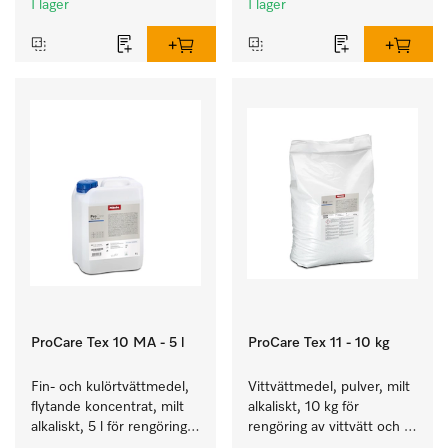
I lager
I lager
ProCare Tex 10 MA - 5 l
ProCare Tex 11 - 10 kg
Fin- och kulörtvättmedel, 
Vittvättmedel, pulver, milt 
flytande koncentrat, milt 
alkaliskt, 10 kg för 
alkaliskt, 5 l för rengöring 
rengöring av vittvätt och 
av kulörtvätt och ömtåliga 
färgäkta kulörtvätt.