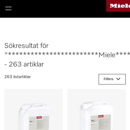
Sökresultat för
"************************Miele***
- 263 artiklar
263 listartiklar
Filters