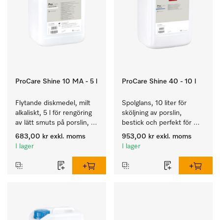
ProCare Shine 10 MA - 5 l
ProCare Shine 40 - 10 l
Flytande diskmedel, milt 
Spolglans, 10 liter för 
alkaliskt, 5 l för rengöring 
sköljning av porslin, 
av lätt smuts på porslin, 
bestick och perfekt för 
bestick och glas.
glas.
683,00 kr
exkl. moms
953,00 kr
exkl. moms
I lager
I lager