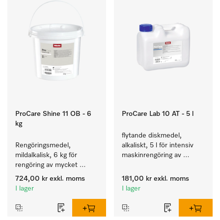
ProCare Shine 11 OB - 6
ProCare Lab 10 AT - 5 l
kg
flytande diskmedel, 
Rengöringsmedel, 
alkaliskt, 5 l för intensiv 
mildalkalisk, 6 kg för 
maskinrengöring av 
rengöring av mycket 
laboratorieglas och -
smutsigt porslin, bestick 
instrument.
724,00 kr
exkl. moms
181,00 kr
exkl. moms
och glas.
I lager
I lager