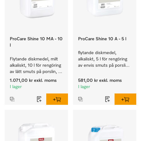
ProCare Shine 10 MA - 10
ProCare Shine 10 A - 5 l
l
flytande diskmedel, 
Flytande diskmedel, milt 
alkaliskt, 5 l för rengöring 
alkaliskt, 10 l för rengöring 
av envis smuts på porslin, 
av lätt smuts på porslin, 
bestick och glas.
bestick och glas.
1.071,00 kr
exkl. moms
581,00 kr
exkl. moms
I lager
I lager