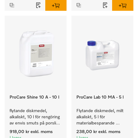
ProCare Shine 10 A - 10 l
ProCare Lab 10 MA - 5 l
flytande diskmedel, 
Flytande diskmedel, milt 
alkaliskt, 10 l för rengöring 
alkaliskt, 5 l för 
av envis smuts på porslin, 
materialbesparande 
bestick och glas.
maskinell rengöring av 
918,00 kr
exkl. moms
238,00 kr
exkl. moms
laboratorieglas och -