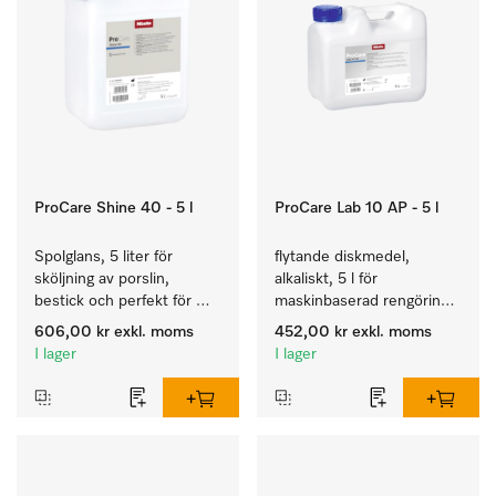
ProCare Shine 40 - 5 l
ProCare Lab 10 AP - 5 l
Spolglans, 5 liter för 
flytande diskmedel, 
sköljning av porslin, 
alkaliskt, 5 l för 
bestick och perfekt för 
maskinbaserad rengöring 
glas.
av laboratorieglas och -
606,00 kr
exkl. moms
452,00 kr
exkl. moms
intrument.
I lager
I lager