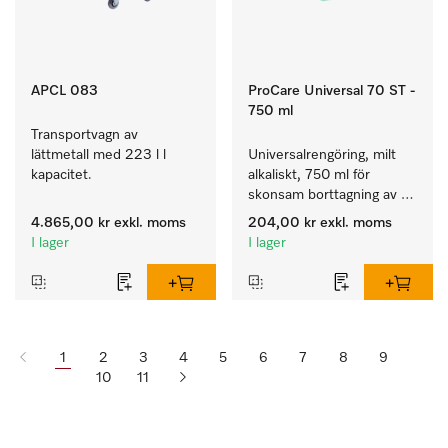
APCL 083
ProCare Universal 70 ST -
750 ml
Transportvagn av 
lättmetall med 223 l l 
Universalrengöring, milt 
kapacitet.
alkaliskt, 750 ml för 
skonsam borttagning av 
fettrester och smuts.
4.865,00 kr
exkl. moms
204,00 kr
exkl. moms
I lager
I lager
1
2
3
4
5
6
7
8
9
10
11