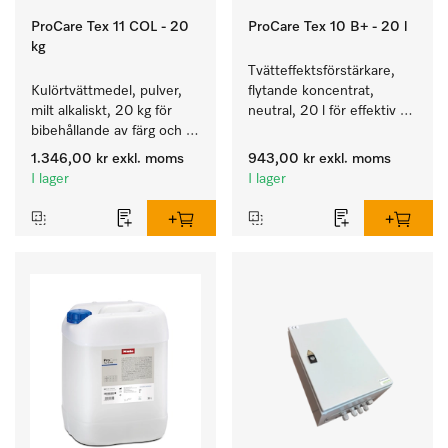
ProCare Tex 11 COL - 20
ProCare Tex 10 B+ - 20 l
kg
Tvätteffektsförstärkare, 
Kulörtvättmedel, pulver, 
flytande koncentrat, 
milt alkaliskt, 20 kg för 
neutral, 20 l för effektiv 
bibehållande av färg och 
borttagning av fettbaserad 
rengöring av kulörtvätt.
smuts.
1.346,00 kr
exkl. moms
943,00 kr
exkl. moms
I lager
I lager