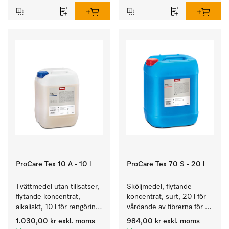
ProCare Tex 10 A - 10 l
ProCare Tex 70 S - 20 l
Tvättmedel utan tillsatser, 
Sköljmedel, flytande 
flytande koncentrat, 
koncentrat, surt, 20 l för 
alkaliskt, 10 l för rengöring 
vårdande av fibrerna för 
av vittvätt och färgäkta 
en långvarig smidighet 
1.030,00 kr
exkl. moms
984,00 kr
exkl. moms
kulörtvätt.
hos textilierna.