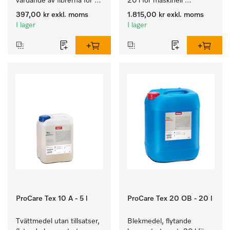
vårdande av fibrerna för 
20 l för maskinell 
en långvarig smidighet 
rengöring av ylle
397,00 kr
exkl. moms
1.815,00 kr
exkl. moms
hos textilierna.
I lager
I lager
ProCare Tex 10 A - 5 l
ProCare Tex 20 OB - 20 l
Tvättmedel utan tillsatser, 
Blekmedel, flytande 