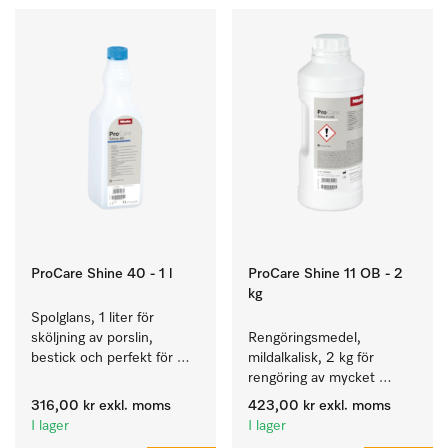
ProCare Shine 40 - 1 l
ProCare Shine 11 OB - 2
kg
Spolglans, 1 liter för 
sköljning av porslin, 
Rengöringsmedel, 
bestick och perfekt för 
mildalkalisk, 2 kg för 
glas.
rengöring av mycket 
smutsigt porslin, bestick 
316,00 kr
exkl. moms
423,00 kr
exkl. moms
och glas.
I lager
I lager