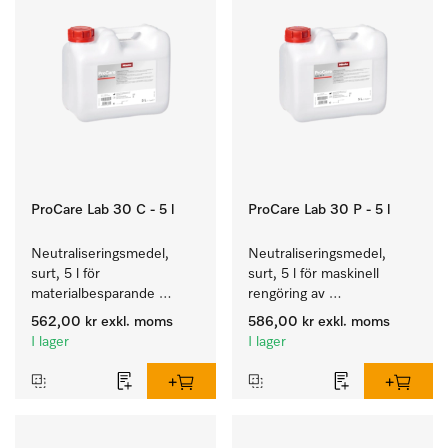
ProCare Lab 30 C - 5 l
ProCare Lab 30 P - 5 l
Neutraliseringsmedel, 
Neutraliseringsmedel, 
surt, 5 l för 
surt, 5 l för maskinell 
materialbesparande 
rengöring av 
maskinell rengöring av 
laboratorieglas och -
562,00 kr
exkl. moms
586,00 kr
exkl. moms
laboratorieglas och -
instrument.
I lager
I lager
instrument.