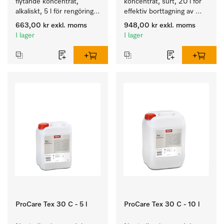
flytande koncentrat, 
koncentrat, surt, 20 l för 
alkaliskt, 5 l för rengöring 
effektiv borttagning av 
av vittvätt och färgäkta 
envisa fläckar.
663,00 kr
exkl. moms
948,00 kr
exkl. moms
kulörtvätt.
I lager
I lager
ProCare Tex 30 C - 5 l
ProCare Tex 30 C - 10 l