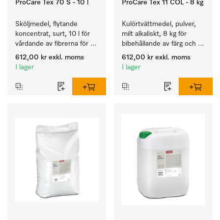
ProCare Tex 70 S - 10 l
ProCare Tex 11 COL - 8 kg
Sköljmedel, flytande 
Kulörtvättmedel, pulver, 
koncentrat, surt, 10 l för 
milt alkaliskt, 8 kg för 
vårdande av fibrerna för 
bibehållande av färg och 
en långvarig smidighet 
rengöring av kulörtvätt.
612,00 kr
exkl. moms
612,00 kr
exkl. moms
hos textilierna.
I lager
I lager