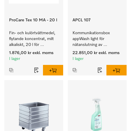
ProCare Tex 10 MA - 20 l
APCL 107
Fin- och kulörtvättmedel, 
Kommunikationsbox 
flytande koncentrat, milt 
appWash light för 
alkaliskt, 20 l för 
nätanslutning av 
rengöring av kulörtvätt 
tvättmaskiner/torktumlare 
1.876,00 kr
exkl. moms
22.851,00 kr
exkl. moms
och ömtåliga textilier.
m appWash Services PAY 
I lager
I lager
och RELAX.