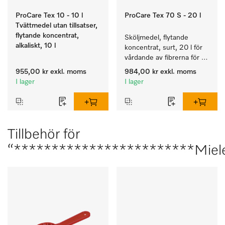
ProCare Tex 10 - 10 l
ProCare Tex 70 S - 20 l
Tvättmedel utan tillsatser,
flytande koncentrat,
Sköljmedel, flytande 
alkaliskt, 10 l
koncentrat, surt, 20 l för 
vårdande av fibrerna för 
en långvarig smidighet 
955,00 kr
exkl. moms
984,00 kr
exkl. moms
hos textilierna.
I lager
I lager
Tillbehör för
“************************Miel